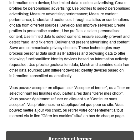
NETTEMENT BAISSÉ...
information on a device; Use limited data to select advertising; Create
profiles for personalised advertising; Use profiles to select personalised
advertising; Measure advertising performance; Measure content
15 juillet 2026
performance; Understand audiences through statistics or combinations
GRANDES MARÉES DE L'ÉTÉ :
of data from different sources; Develop and improve services; Create
SIFFLETS, CIRÉS JAUNES ET
profiles to personalise content; Use profiles to select personalised
BALISES,...
content; Use limited data to select content; Ensure security, prevent and
detect fraud, and fix errors; Deliver and present advertising and content;
Save and communicate privacy choices. These technologies may
process personal data such as IP address and browsing data to offer
following functionalities: Identify devices based on information actively
requested; Use precise geolocation data; Match and combine data from
RETROUVEZ TOUTE L'ACTU DE LA RÉGION ET
other data sources; Link different devices; Identify devices based on
information transmitted automatically.
RECEVEZ LES ALERTES INFOS DE LA RÉDACTION
EN TÉLÉCHARGEANT L'APPLICATION MOBILE
Vous pouvez accepter en cliquant sur "Accepter et fermer", ou affiner en
RCA
sélectionnant les finalités et/ou partenaires dans "Gérer mes choix".
Vous pouvez également refuser en cliquant sur "Continuer sans
accepter". Vos préférences ne s'appliqueront que pour ce site. Vous
pouvez mettre à jour vos choix, ou retirer votre consentement à tout
moment via le lien "Gérer les cookies" situé en bas de chaque page.
LA RÉDACTION
Voir toute l'équipe RCA
RCA
Accepter et fermer