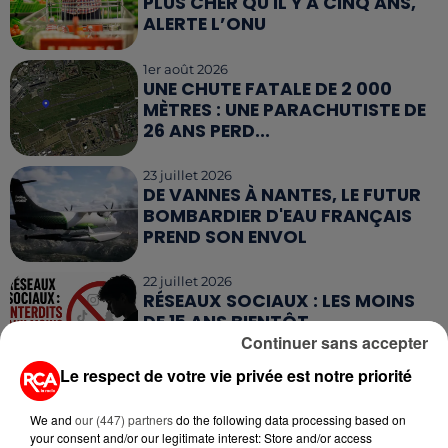
PLUS CHER QU'IL Y A CINQ ANS,
ALERTE L’ONU
1er août 2026
UNE CHUTE FATALE DE 2 000
MÈTRES : UNE PARACHUTISTE DE
26 ANS PERD...
23 juillet 2026
DE VANNES À NANTES, LE FUTUR
BOMBARDIER D'EAU FRANÇAIS
PREND SON ENVOL
22 juillet 2026
RÉSEAUX SOCIAUX : LES MOINS
DE 15 ANS BIENTÔT
Continuer sans accepter
DÉCONNECTÉS
Le respect de votre vie privée est notre priorité
17 juillet 2026
CLIMAT : LES ÉMISSIONS DE GAZ
We and
our (447) partners
do the following data processing based on
À EFFET DE SERRE ONT
your consent and/or our legitimate interest: Store and/or access