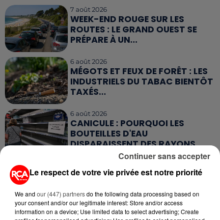
7 août 2026
WEEK-END ROUGE SUR LES
ROUTES : LE GRAND OUEST SE
PRÉPARE À UN...
6 août 2026
MÉGOTS ET FEUX DE FORÊT : LES
INDUSTRIELS DU TABAC BIENTÔT
TAXÉS...
6 août 2026
CANICULE : POURQUOI LES
BOUTEILLES D'EAU
DISPARAISSENT DES RAYONS...
Continuer sans accepter
5 août 2026
Le respect de votre vie privée est notre priorité
MANGER SAINEMENT COÛTE 25 %
PLUS CHER QU'IL Y A CINQ ANS,
We and
our (447) partners
do the following data processing based on
ALERTE L’ONU
your consent and/or our legitimate interest: Store and/or access
information on a device; Use limited data to select advertising; Create
5 août 2026