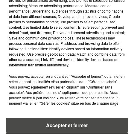
profiles for personalised advertising; Use profiles to select personalised
QUELLES SONT LES MARQUES QUI
advertising; Measure advertising performance; Measure content
OFFRENT LE MEILLEUR RAPPORT...
performance; Understand audiences through statistics or combinations
of data from different sources; Develop and improve services; Create
profiles to personalise content; Use profiles to select personalised
content; Use limited data to select content; Ensure security, prevent and
detect fraud, and fix errors; Deliver and present advertising and content;
Save and communicate privacy choices. These technologies may
process personal data such as IP address and browsing data to offer
following functionalities: Identify devices based on information actively
RETROUVEZ TOUTE L'ACTU DE LA RÉGION ET
requested; Use precise geolocation data; Match and combine data from
RECEVEZ LES ALERTES INFOS DE LA RÉDACTION
other data sources; Link different devices; Identify devices based on
EN TÉLÉCHARGEANT L'APPLICATION MOBILE
information transmitted automatically.
RCA
Vous pouvez accepter en cliquant sur "Accepter et fermer", ou affiner en
sélectionnant les finalités et/ou partenaires dans "Gérer mes choix".
Vous pouvez également refuser en cliquant sur "Continuer sans
accepter". Vos préférences ne s'appliqueront que pour ce site. Vous
pouvez mettre à jour vos choix, ou retirer votre consentement à tout
LA RÉDACTION
moment via le lien "Gérer les cookies" situé en bas de chaque page.
Voir toute l'équipe RCA
RCA
Accepter et fermer
DIMITRI COUTAND