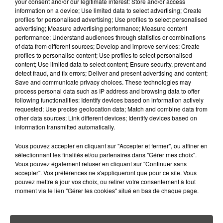
ADOPTER POUR ÉVITER
your consent and/or our legitimate interest: Store and/or access
information on a device; Use limited data to select advertising; Create
L'INVASION CET ÉTÉ...
profiles for personalised advertising; Use profiles to select personalised
advertising; Measure advertising performance; Measure content
4 août 2026
performance; Understand audiences through statistics or combinations
ÉCLIPSE SOLAIRE DU 12 AOÛT : LA
of data from different sources; Develop and improve services; Create
RUÉE VERS LES LUNETTES DE...
profiles to personalise content; Use profiles to select personalised
content; Use limited data to select content; Ensure security, prevent and
detect fraud, and fix errors; Deliver and present advertising and content;
Save and communicate privacy choices. These technologies may
process personal data such as IP address and browsing data to offer
following functionalities: Identify devices based on information actively
requested; Use precise geolocation data; Match and combine data from
other data sources; Link different devices; Identify devices based on
RETROUVEZ TOUTE L'ACTU DE LA RÉGION ET
information transmitted automatically.
RECEVEZ LES ALERTES INFOS DE LA RÉDACTION
EN TÉLÉCHARGEANT L'APPLICATION MOBILE
Vous pouvez accepter en cliquant sur "Accepter et fermer", ou affiner en
sélectionnant les finalités et/ou partenaires dans "Gérer mes choix".
RCA
Vous pouvez également refuser en cliquant sur "Continuer sans
accepter". Vos préférences ne s'appliqueront que pour ce site. Vous
pouvez mettre à jour vos choix, ou retirer votre consentement à tout
moment via le lien "Gérer les cookies" situé en bas de chaque page.
LA RÉDACTION
Voir toute l'équipe RCA
RCA