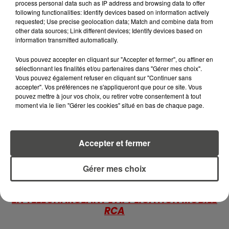
process personal data such as IP address and browsing data to offer
DISPARAISSENT DES RAYONS...
following functionalities: Identify devices based on information actively
requested; Use precise geolocation data; Match and combine data from
other data sources; Link different devices; Identify devices based on
5 août 2026
MANGER SAINEMENT COÛTE 25 %
information transmitted automatically.
PLUS CHER QU'IL Y A CINQ ANS,
Vous pouvez accepter en cliquant sur "Accepter et fermer", ou affiner en
ALERTE L’ONU
sélectionnant les finalités et/ou partenaires dans "Gérer mes choix".
Vous pouvez également refuser en cliquant sur "Continuer sans
5 août 2026
accepter". Vos préférences ne s'appliqueront que pour ce site. Vous
QUELLES SONT LES MARQUES QUI
pouvez mettre à jour vos choix, ou retirer votre consentement à tout
OFFRENT LE MEILLEUR RAPPORT...
moment via le lien "Gérer les cookies" situé en bas de chaque page.
Accepter et fermer
Gérer mes choix
RETROUVEZ TOUTE L'ACTU DE LA RÉGION ET
RECEVEZ LES ALERTES INFOS DE LA RÉDACTION
EN TÉLÉCHARGEANT L'APPLICATION MOBILE
RCA