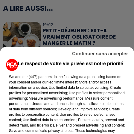
A LIRE AUSSI...
19h12
PETIT-DÉJEUNER : EST-IL
VRAIMENT OBLIGATOIRE DE
MANGER LE MATIN ?
Continuer sans accepter
11h03
WEEK-END ROUGE SUR LES
Le respect de votre vie privée est notre priorité
ROUTES : LE GRAND OUEST SE
PRÉPARE À UN...
We and
our (447) partners
do the following data processing based on
your consent and/or our legitimate interest: Store and/or access
information on a device; Use limited data to select advertising; Create
6 août 2026
profiles for personalised advertising; Use profiles to select personalised
MÉGOTS ET FEUX DE FORÊT : LES
advertising; Measure advertising performance; Measure content
INDUSTRIELS DU TABAC BIENTÔT
performance; Understand audiences through statistics or combinations
TAXÉS...
of data from different sources; Develop and improve services; Create
profiles to personalise content; Use profiles to select personalised
content; Use limited data to select content; Ensure security, prevent and
6 août 2026
detect fraud, and fix errors; Deliver and present advertising and content;
CANICULE : POURQUOI LES
Save and communicate privacy choices. These technologies may
BOUTEILLES D'EAU