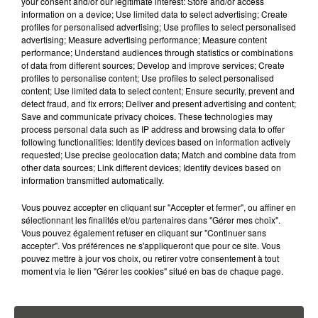
your consent and/or our legitimate interest: Store and/or access
INTERDICTION DU DÉMARCHAGE
information on a device; Use limited data to select advertising; Create
TÉLÉPHONIQUE : CE QUI VA
profiles for personalised advertising; Use profiles to select personalised
CHANGER POUR...
advertising; Measure advertising performance; Measure content
performance; Understand audiences through statistics or combinations
of data from different sources; Develop and improve services; Create
7 août 2026
PETIT-DÉJEUNER : EST-IL
profiles to personalise content; Use profiles to select personalised
content; Use limited data to select content; Ensure security, prevent and
VRAIMENT OBLIGATOIRE DE
detect fraud, and fix errors; Deliver and present advertising and content;
MANGER LE MATIN ?
Save and communicate privacy choices. These technologies may
process personal data such as IP address and browsing data to offer
7 août 2026
following functionalities: Identify devices based on information actively
WEEK-END ROUGE SUR LES
requested; Use precise geolocation data; Match and combine data from
other data sources; Link different devices; Identify devices based on
ROUTES : LE GRAND OUEST SE
information transmitted automatically.
PRÉPARE À UN...
Vous pouvez accepter en cliquant sur "Accepter et fermer", ou affiner en
6 août 2026
sélectionnant les finalités et/ou partenaires dans "Gérer mes choix".
MÉGOTS ET FEUX DE FORÊT : LES
Vous pouvez également refuser en cliquant sur "Continuer sans
INDUSTRIELS DU TABAC BIENTÔT
accepter". Vos préférences ne s'appliqueront que pour ce site. Vous
TAXÉS...
pouvez mettre à jour vos choix, ou retirer votre consentement à tout
moment via le lien "Gérer les cookies" situé en bas de chaque page.
6 août 2026
CANICULE : POURQUOI LES