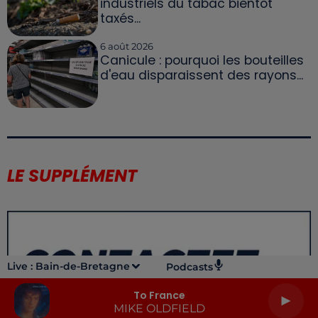
industriels du tabac bientôt
taxés...
6 août 2026
Canicule : pourquoi les bouteilles
d'eau disparaissent des rayons...
LE SUPPLÉMENT
Live :
Bain-de-Bretagne
Podcasts
To France
MIKE OLDFIELD