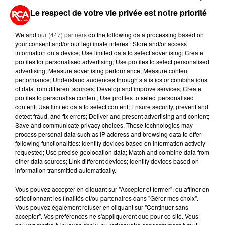
Le respect de votre vie privée est notre priorité
6 août 2026
CANICULE : POURQUOI LES
BOUTEILLES D'EAU
We and
our (447) partners
do the following data processing based on
DISPARAISSENT DES RAYONS...
your consent and/or our legitimate interest: Store and/or access
information on a device; Use limited data to select advertising; Create
profiles for personalised advertising; Use profiles to select personalised
5 août 2026
advertising; Measure advertising performance; Measure content
MANGER SAINEMENT COÛTE 25 %
performance; Understand audiences through statistics or combinations
PLUS CHER QU'IL Y A CINQ ANS,
of data from different sources; Develop and improve services; Create
ALERTE L’ONU
profiles to personalise content; Use profiles to select personalised
content; Use limited data to select content; Ensure security, prevent and
detect fraud, and fix errors; Deliver and present advertising and content;
5 août 2026
Save and communicate privacy choices. These technologies may
QUELLES SONT LES MARQUES QUI
process personal data such as IP address and browsing data to offer
OFFRENT LE MEILLEUR RAPPORT...
following functionalities: Identify devices based on information actively
requested; Use precise geolocation data; Match and combine data from
other data sources; Link different devices; Identify devices based on
information transmitted automatically.
Vous pouvez accepter en cliquant sur "Accepter et fermer", ou affiner en
sélectionnant les finalités et/ou partenaires dans "Gérer mes choix".
Vous pouvez également refuser en cliquant sur "Continuer sans
RETROUVEZ TOUTE L'ACTU DE LA RÉGION ET
accepter". Vos préférences ne s'appliqueront que pour ce site. Vous
RECEVEZ LES ALERTES INFOS DE LA RÉDACTION