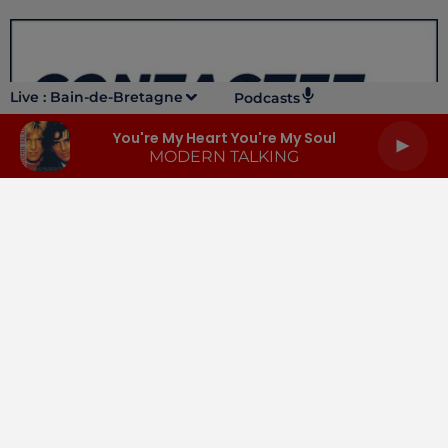
Live :
Bain-de-Bretagne
Podcasts
You're My Heart You're My Soul
MODERN TALKING
LA RADIO
INFOS
PODCASTS
RENDEZ-VOUS
PUBLICITÉ