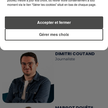
pouvez mettre à jour vos choix, ou retirer votre consentement à tout
EN TÉLÉCHARGEANT L'APPLICATION MOBILE
moment via le lien "Gérer les cookies" situé en bas de chaque page.
RCA
Accepter et fermer
LA RÉDACTION
Gérer mes choix
Voir toute l'équipe RCA
RCA
DIMITRI COUTAND
Journaliste
MARGOT DOUÉTIL