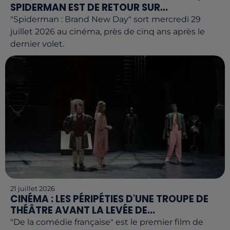
SPIDERMAN EST DE RETOUR SUR...
"Spiderman : Brand New Day" sort mercredi 29
juillet 2026 au cinéma, près de cinq ans après le
dernier volet.
21 juillet 2026
CINÉMA : LES PÉRIPÉTIES D'UNE TROUPE DE
THÉÂTRE AVANT LA LEVÉE DE...
"De la comédie française" est le premier film de