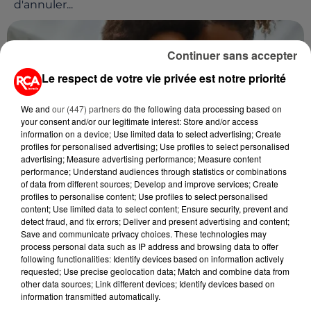
d'annuler...
Continuer sans accepter
Le respect de votre vie privée est notre priorité
We and
our (447) partners
do the following data processing based on
your consent and/or our legitimate interest: Store and/or access
information on a device; Use limited data to select advertising; Create
profiles for personalised advertising; Use profiles to select personalised
advertising; Measure advertising performance; Measure content
performance; Understand audiences through statistics or combinations
of data from different sources; Develop and improve services; Create
profiles to personalise content; Use profiles to select personalised
28 mai 2026
content; Use limited data to select content; Ensure security, prevent and
FÊTES DES MÈRES 2026 : CE DIMANCHE ON
detect fraud, and fix errors; Deliver and present advertising and content;
CÉLÈBRE LES MAMANS, MAIS D'OÙ...
Save and communicate privacy choices. These technologies may
Ce dimanche, la France entière célèbre la Fête des
process personal data such as IP address and browsing data to offer
following functionalities: Identify devices based on information actively
Mères. Mais saviez-vous que cette journée spéciale
requested; Use precise geolocation data; Match and combine data from
puise ses racines dans une histoire millénaire ?
other data sources; Link different devices; Identify devices based on
Retour...
information transmitted automatically.