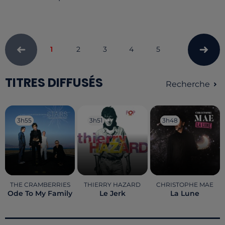
1
2
3
4
5
TITRES DIFFUSÉS
Recherche
3h55
3h55
3h51
3h51
3h48
3h48
THE CRAMBERRIES
THIERRY HAZARD
CHRISTOPHE MAE
Ode To My Family
Le Jerk
La Lune