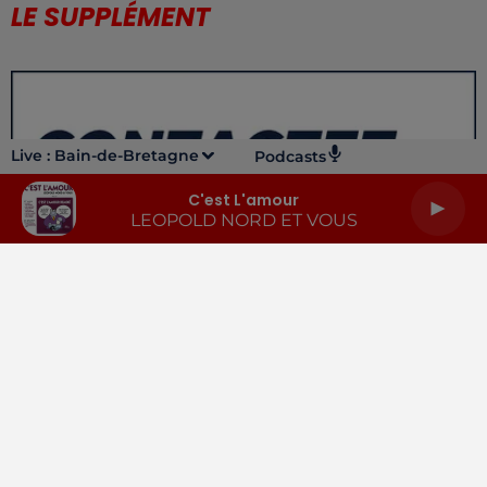
LE SUPPLÉMENT
Live :
Bain-de-Bretagne
Podcasts
C'est L'amour
LEOPOLD NORD ET VOUS
LA RADIO
INFOS
PODCASTS
RENDEZ-VOUS
PUBLICITÉ