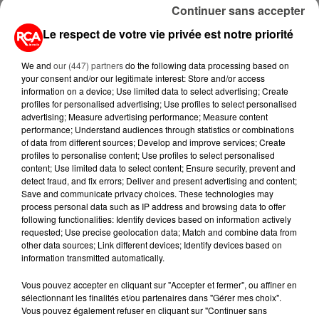
INDUSTRIELS DU TABAC BIENTÔT
Continuer sans accepter
TAXÉS...
Le respect de votre vie privée est notre priorité
6 août 2026
CANICULE : POURQUOI LES
We and
our (447) partners
do the following data processing based on
your consent and/or our legitimate interest: Store and/or access
BOUTEILLES D'EAU
information on a device; Use limited data to select advertising; Create
DISPARAISSENT DES RAYONS...
profiles for personalised advertising; Use profiles to select personalised
advertising; Measure advertising performance; Measure content
5 août 2026
performance; Understand audiences through statistics or combinations
MANGER SAINEMENT COÛTE 25 %
of data from different sources; Develop and improve services; Create
PLUS CHER QU'IL Y A CINQ ANS,
profiles to personalise content; Use profiles to select personalised
content; Use limited data to select content; Ensure security, prevent and
ALERTE L’ONU
detect fraud, and fix errors; Deliver and present advertising and content;
Save and communicate privacy choices. These technologies may
5 août 2026
process personal data such as IP address and browsing data to offer
QUELLES SONT LES MARQUES QUI
following functionalities: Identify devices based on information actively
OFFRENT LE MEILLEUR RAPPORT...
requested; Use precise geolocation data; Match and combine data from
other data sources; Link different devices; Identify devices based on
information transmitted automatically.
Vous pouvez accepter en cliquant sur "Accepter et fermer", ou affiner en
sélectionnant les finalités et/ou partenaires dans "Gérer mes choix".
Vous pouvez également refuser en cliquant sur "Continuer sans