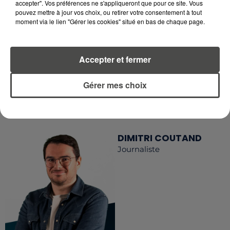
accepter". Vos préférences ne s'appliqueront que pour ce site. Vous
RETROUVEZ TOUTE L'ACTU DE LA RÉGION ET
pouvez mettre à jour vos choix, ou retirer votre consentement à tout
RECEVEZ LES ALERTES INFOS DE LA RÉDACTION
moment via le lien "Gérer les cookies" situé en bas de chaque page.
EN TÉLÉCHARGEANT L'APPLICATION MOBILE
RCA
Accepter et fermer
Gérer mes choix
LA RÉDACTION
Voir toute l'équipe RCA
RCA
DIMITRI COUTAND
Journaliste