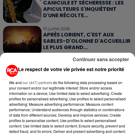
CANICULE ET SÉCHERESSE : LES
APICULTEURS S'INQUIÈTENT
D'UNE RÉCOLTE...
10 juillet 2026
APRÈS LORIENT, C'EST AUX
SABLES-D'OLONNE D'ACCUEILLIR
LE PLUS GRAND...
Continuer sans accepter
9 juillet 2026
CANICULE : UNE PLUIE
Le respect de votre vie privée est notre priorité
D'ANNULATIONS POUR LES FEUX
D'ARTIFICE DU...
We and
our (447) partners
do the following data processing based on
your consent and/or our legitimate interest: Store and/or access
information on a device; Use limited data to select advertising; Create
profiles for personalised advertising; Use profiles to select personalised
advertising; Measure advertising performance; Measure content
performance; Understand audiences through statistics or combinations
RETROUVEZ TOUTE L'ACTU DE LA RÉGION ET
of data from different sources; Develop and improve services; Create
profiles to personalise content; Use profiles to select personalised
RECEVEZ LES ALERTES INFOS DE LA RÉDACTION
content; Use limited data to select content; Ensure security, prevent and
EN TÉLÉCHARGEANT L'APPLICATION MOBILE
detect fraud, and fix errors; Deliver and present advertising and content;