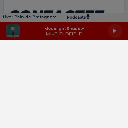
Live :
Bain-de-Bretagne
Podcasts
Moonlight Shadow
MIKE OLDFIELD
LA RADIO
INFOS
PODCASTS
RENDEZ-VOUS
PUBLICITÉ