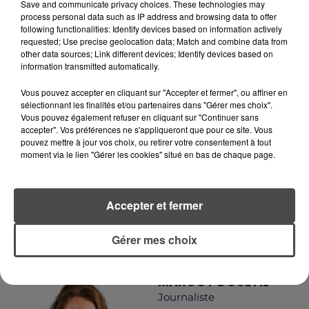
RCA
Save and communicate privacy choices. These technologies may
process personal data such as IP address and browsing data to offer
following functionalities: Identify devices based on information actively
requested; Use precise geolocation data; Match and combine data from
other data sources; Link different devices; Identify devices based on
information transmitted automatically.
LA RÉDACTION
Voir toute l'équipe RCA
RCA
Vous pouvez accepter en cliquant sur "Accepter et fermer", ou affiner en
sélectionnant les finalités et/ou partenaires dans "Gérer mes choix".
Vous pouvez également refuser en cliquant sur "Continuer sans
DIMITRI COUTAND
accepter". Vos préférences ne s'appliqueront que pour ce site. Vous
pouvez mettre à jour vos choix, ou retirer votre consentement à tout
Journaliste
moment via le lien "Gérer les cookies" situé en bas de chaque page.
Accepter et fermer
Gérer mes choix
MARGOT DOUÉTIL
Journaliste