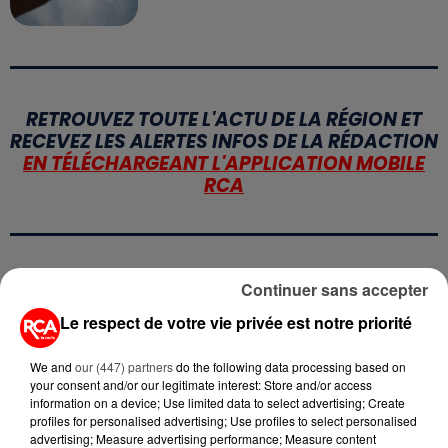
RETROUVEZ TOUTE L'ACTU DE LA RÉGION ET
RECEVEZ LES ALERTES INFOS DE LA RÉDACTION
EN TÉLÉCHARGEANT L'APPLICATION MOBILE
RCA
LA RÉDACTION
Continuer sans accepter
Voir toute l'équipe RCA
RCA
Le respect de votre vie privée est notre priorité
We and
our (447) partners
do the following data processing based on
DIMITRI COUTAND
your consent and/or our legitimate interest: Store and/or access
Journaliste
information on a device; Use limited data to select advertising; Create
profiles for personalised advertising; Use profiles to select personalised
advertising; Measure advertising performance; Measure content