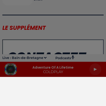
LE SUPPLÉMENT
Live :
Bain-de-Bretagne
Podcasts
Adventure Of A Lifetime
COLDPLAY