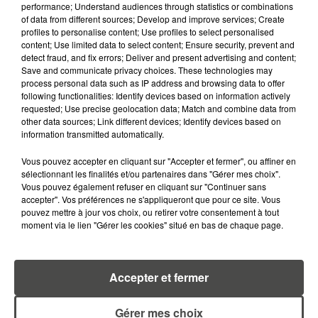
performance; Understand audiences through statistics or combinations
of data from different sources; Develop and improve services; Create
profiles to personalise content; Use profiles to select personalised
content; Use limited data to select content; Ensure security, prevent and
detect fraud, and fix errors; Deliver and present advertising and content;
Save and communicate privacy choices. These technologies may
process personal data such as IP address and browsing data to offer
following functionalities: Identify devices based on information actively
MARGOT DOUÉTIL
requested; Use precise geolocation data; Match and combine data from
Journaliste
other data sources; Link different devices; Identify devices based on
information transmitted automatically.
Vous pouvez accepter en cliquant sur "Accepter et fermer", ou affiner en
sélectionnant les finalités et/ou partenaires dans "Gérer mes choix".
Vous pouvez également refuser en cliquant sur "Continuer sans
accepter". Vos préférences ne s'appliqueront que pour ce site. Vous
pouvez mettre à jour vos choix, ou retirer votre consentement à tout
moment via le lien "Gérer les cookies" situé en bas de chaque page.
TITOUAN GUIBERT
Accepter et fermer
Journaliste
Gérer mes choix