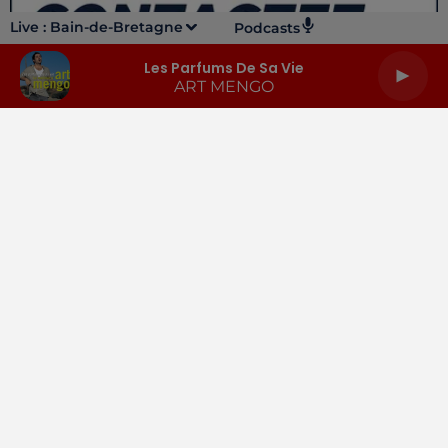
Live :
Bain-de-Bretagne
Podcasts
Les Parfums De Sa Vie
ART MENGO
LA RADIO
INFOS
PODCASTS
RENDEZ-VOUS
PUBLICITÉ
Gestion des cookies
Mentions légales