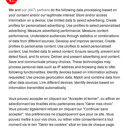
DISPARAISSENT DES RAYONS...
We and
our (447) partners
do the following data processing based on
your consent and/or our legitimate interest: Store and/or access
5 août 2026
information on a device; Use limited data to select advertising; Create
MANGER SAINEMENT COÛTE 25 %
profiles for personalised advertising; Use profiles to select personalised
PLUS CHER QU'IL Y A CINQ ANS,
advertising; Measure advertising performance; Measure content
ALERTE L’ONU
performance; Understand audiences through statistics or combinations
of data from different sources; Develop and improve services; Create
profiles to personalise content; Use profiles to select personalised
5 août 2026
content; Use limited data to select content; Ensure security, prevent and
QUELLES SONT LES MARQUES QUI
detect fraud, and fix errors; Deliver and present advertising and content;
OFFRENT LE MEILLEUR RAPPORT...
Save and communicate privacy choices. These technologies may
process personal data such as IP address and browsing data to offer
following functionalities: Identify devices based on information actively
requested; Use precise geolocation data; Match and combine data from
other data sources; Link different devices; Identify devices based on
information transmitted automatically.
Vous pouvez accepter en cliquant sur "Accepter et fermer", ou affiner en
RETROUVEZ TOUTE L'ACTU DE LA RÉGION ET
sélectionnant les finalités et/ou partenaires dans "Gérer mes choix".
RECEVEZ LES ALERTES INFOS DE LA RÉDACTION
Vous pouvez également refuser en cliquant sur "Continuer sans
EN TÉLÉCHARGEANT L'APPLICATION MOBILE
accepter". Vos préférences ne s'appliqueront que pour ce site. Vous
RCA
pouvez mettre à jour vos choix, ou retirer votre consentement à tout
moment via le lien "Gérer les cookies" situé en bas de chaque page.