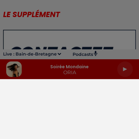
LE SUPPLÉMENT
Live :
Bain-de-Bretagne
Podcasts
Soirée Mondaine
ORIA
LA RADIO
INFOS
PODCASTS