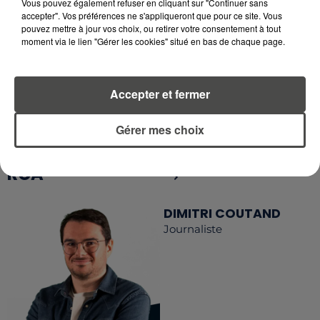
Vous pouvez également refuser en cliquant sur "Continuer sans
accepter". Vos préférences ne s'appliqueront que pour ce site. Vous
pouvez mettre à jour vos choix, ou retirer votre consentement à tout
RETROUVEZ TOUTE L'ACTU DE LA RÉGION ET
moment via le lien "Gérer les cookies" situé en bas de chaque page.
RECEVEZ LES ALERTES INFOS DE LA RÉDACTION
EN TÉLÉCHARGEANT L'APPLICATION MOBILE
RCA
Accepter et fermer
Gérer mes choix
LA RÉDACTION
Voir toute l'équipe RCA
RCA
DIMITRI COUTAND
Journaliste