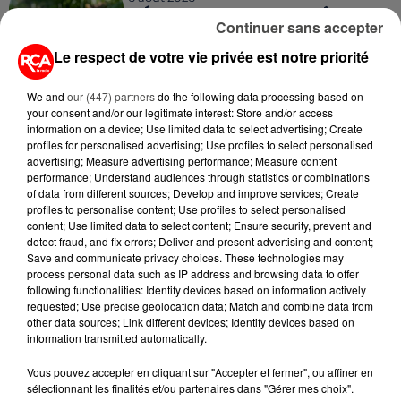
MÉGOTS ET FEUX DE FORÊT : LES
Continuer sans accepter
INDUSTRIELS DU TABAC BIENTÔT
TAXÉS...
Le respect de votre vie privée est notre priorité
6 août 2026
We and
our (447) partners
do the following data processing based on
CANICULE : POURQUOI LES
your consent and/or our legitimate interest: Store and/or access
BOUTEILLES D'EAU
information on a device; Use limited data to select advertising; Create
profiles for personalised advertising; Use profiles to select personalised
DISPARAISSENT DES RAYONS...
advertising; Measure advertising performance; Measure content
performance; Understand audiences through statistics or combinations
5 août 2026
of data from different sources; Develop and improve services; Create
MANGER SAINEMENT COÛTE 25 %
profiles to personalise content; Use profiles to select personalised
PLUS CHER QU'IL Y A CINQ ANS,
content; Use limited data to select content; Ensure security, prevent and
ALERTE L’ONU
detect fraud, and fix errors; Deliver and present advertising and content;
Save and communicate privacy choices. These technologies may
process personal data such as IP address and browsing data to offer
5 août 2026
following functionalities: Identify devices based on information actively
QUELLES SONT LES MARQUES QUI
requested; Use precise geolocation data; Match and combine data from
OFFRENT LE MEILLEUR RAPPORT...
other data sources; Link different devices; Identify devices based on
information transmitted automatically.
Vous pouvez accepter en cliquant sur "Accepter et fermer", ou affiner en
sélectionnant les finalités et/ou partenaires dans "Gérer mes choix".