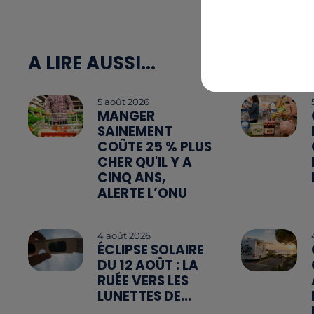
A LIRE AUSSI...
5 août 2026
MANGER
SAINEMENT
COÛTE 25 % PLUS
CHER QU'IL Y A
CINQ ANS,
ALERTE L’ONU
4 août 2026
ÉCLIPSE SOLAIRE
DU 12 AOÛT : LA
RUÉE VERS LES
LUNETTES DE...