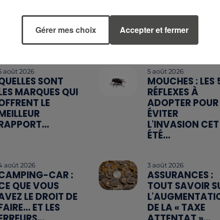
Gérer mes choix
Accepter et fermer
5 août 2026
5 août 2026
QUELLES SONT
MOUCHES : LES 
LES MARQUES QUI
RÉFLEXES À
OFFRENT LE
ADOPTER POUR
MEILLEUR
ÉVITER
RAPPORT...
L'INVASION CET
ÉTÉ...
4 août 2026
3 août 2026
CAMPING-CAR :
ASSURANCES :
CE QUE VOUS
TOUT SAVOIR S
AVEZ LE DROIT DE
L'AUGMENTATI
FAIRE... ET LES
DE LA « TAXE
ERREURS...
ATTENTAT »...