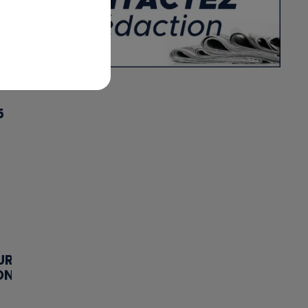
5
UR
ON