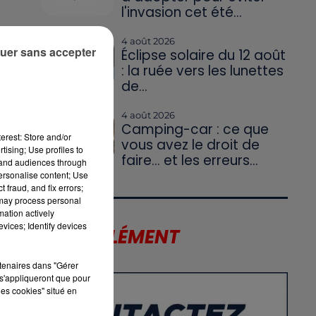
l'invasion cet été...
,
4 août 2026
uer sans accepter
Éclipse solaire du 12 août
-
: la ruée vers les lunettes
r-
de...
4 août 2026
Camping-car : ce que
erest: Store and/or
vous avez le droit de
tising; Use profiles to
faire... et les erreurs...
tand audiences through
personalise content; Use
 fraud, and fix errors;
 may process personal
mation actively
vices; Identify devices
LE SUPPLÉMENT
rtenaires dans "Gérer
s'appliqueront que pour
les cookies" situé en