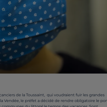
anciers de la Toussaint, qui voudraient fuir les grandes
la Vendée, le préfet a décidé de rendre obligatoire le por
 communes du littoral le temps des vacances. Sont