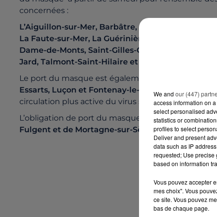
concernées :
L’Aiguillon-sur-Mer, Barbâtre, La Barre-de-Monts,
La Faute-sur-Mer, La Guérinière, L’Ile d’Yeu, Jard-
Dame-de-Monts, Saint-Gilles-Croix-de-Vie, Saint-H
Jard, Talmont-Saint-Hilaire et La Tranche-sur-Me
r
Le port du masque est également rendu obligato
Essarts, Luçon et Fontenay-le-Comte
, du samedi 
We and
our (447) partn
circulation plus active du virus sur le territoire d
access information on a 
select personalised ad
L’obligation de port du masque est enfin prolongé
statistics or combinatio
profiles to select person
Fulgent et de Mortagne-sur-Sèvre
jusqu'au 2 nov
Deliver and present adv
data such as IP address 
requested; Use precise g
based on information tra
Vous pouvez accepter en 
mes choix". Vous pouvez
ce site. Vous pouvez met
bas de chaque page.