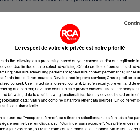
 Beauvoir-sur-Mer, Bouin, Brétignolles-sur-Mer, L’Épine
Contin
sur-Mer, Longeville-sur-Mer, Noirmoutier-en-l’Ile, Notre
ilaire-de-Riez, Saint-Jean-de-Monts, Saint-Vincent-su
.
Le respect de votre vie privée est notre priorité
ire dans les communes de
Le Boupère, Chanverrie, Les
17 octobre 2020 au lundi 2 novembre en raison d'une
ers
do the following data processing based on your consent and/or our legitimate int
e ces communes.
device; Use limited data to select advertising; Create profiles for personalised adver
vertising; Measure advertising performance; Measure content performance; Unders
e sur le territoire des communes des
Herbiers, de Saint-
ns of data from different sources; Develop and improve services; Create profiles to 
alised content; Use limited data to select content; Ensure security, prevent and detect
embre.
ertising and content; Save and communicate privacy choices. These technologies
and browsing data to offer following functionalities: Identify devices based on infor
eolocation data; Match and combine data from other data sources; Link different de
nsmitted automatically.
cliquant sur "Accepter et fermer", ou affiner en sélectionnant les finalités et/ou pa
 également refuser en cliquant sur "Continuer sans accepter". Vos préférences ne 
tre à jour vos choix, ou retirer votre consentement à tout moment via le lien "Gérer 