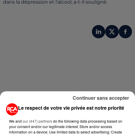
dans la dépression et l'alcool, a-t-il souligné.
A LIRE AUSSI...
Continuer sans accepter
Le respect de votre vie privée est notre priorité
6 août 2026
MÉGOTS ET FEUX DE FORÊT : LES
We and
our (447) partners
do the following data processing based on
INDUSTRIELS DU TABAC BIENTÔT
your consent and/or our legitimate interest: Store and/or access
TAXÉS...
information on a device; Use limited data to select advertising; Create