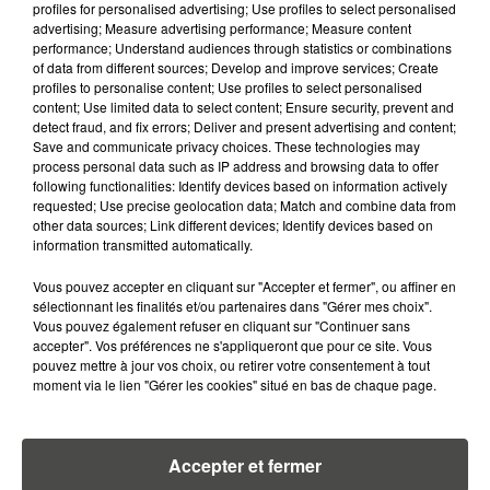
profiles for personalised advertising; Use profiles to select personalised
advertising; Measure advertising performance; Measure content
6 août 2026
performance; Understand audiences through statistics or combinations
CANICULE : POURQUOI LES
of data from different sources; Develop and improve services; Create
BOUTEILLES D'EAU
profiles to personalise content; Use profiles to select personalised
DISPARAISSENT DES RAYONS...
content; Use limited data to select content; Ensure security, prevent and
detect fraud, and fix errors; Deliver and present advertising and content;
Save and communicate privacy choices. These technologies may
5 août 2026
process personal data such as IP address and browsing data to offer
MANGER SAINEMENT COÛTE 25 %
following functionalities: Identify devices based on information actively
PLUS CHER QU'IL Y A CINQ ANS,
requested; Use precise geolocation data; Match and combine data from
ALERTE L’ONU
other data sources; Link different devices; Identify devices based on
information transmitted automatically.
5 août 2026
Vous pouvez accepter en cliquant sur "Accepter et fermer", ou affiner en
QUELLES SONT LES MARQUES QUI
sélectionnant les finalités et/ou partenaires dans "Gérer mes choix".
OFFRENT LE MEILLEUR RAPPORT...
Vous pouvez également refuser en cliquant sur "Continuer sans
accepter". Vos préférences ne s'appliqueront que pour ce site. Vous
pouvez mettre à jour vos choix, ou retirer votre consentement à tout
moment via le lien "Gérer les cookies" situé en bas de chaque page.
5 août 2026
MOUCHES : LES 5 RÉFLEXES À
ADOPTER POUR ÉVITER
L'INVASION CET ÉTÉ...
Accepter et fermer