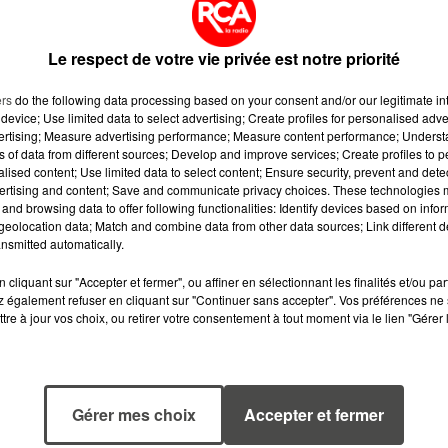
texte de la pétition, qui précise même qu'un terrain
élais dans la zone de la Guerche.
Le respect de votre vie privée est notre priorité
e texte.
ers
do the following data processing based on your consent and/or our legitimate int
device; Use limited data to select advertising; Create profiles for personalised adver
vertising; Measure advertising performance; Measure content performance; Unders
ns of data from different sources; Develop and improve services; Create profiles to 
alised content; Use limited data to select content; Ensure security, prevent and detect
ertising and content; Save and communicate privacy choices. These technologies
and browsing data to offer following functionalities: Identify devices based on infor
eolocation data; Match and combine data from other data sources; Link different de
nsmitted automatically.
cliquant sur "Accepter et fermer", ou affiner en sélectionnant les finalités et/ou pa
 également refuser en cliquant sur "Continuer sans accepter". Vos préférences ne 
tre à jour vos choix, ou retirer votre consentement à tout moment via le lien "Gérer 
7 août 2026
6 août 2026
Gérer mes choix
Accepter et fermer
WEEK-END
MÉGOTS ET FEU
ROUGE SUR LES
DE FORÊT : LES