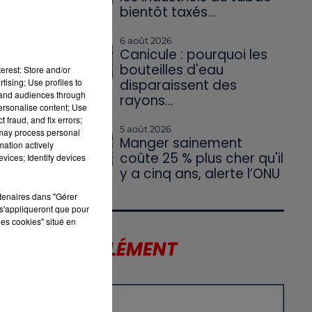
bientôt taxés...
6 août 2026
Canicule : pourquoi les
bouteilles d'eau
erest: Store and/or
tising; Use profiles to
disparaissent des
tand audiences through
rayons...
personalise content; Use
 fraud, and fix errors;
5 août 2026
 may process personal
Manger sainement
mation actively
coûte 25 % plus cher qu'il
vices; Identify devices
y a cinq ans, alerte l’ONU
rtenaires dans "Gérer
s'appliqueront que pour
les cookies" situé en
LE SUPPLÉMENT
X