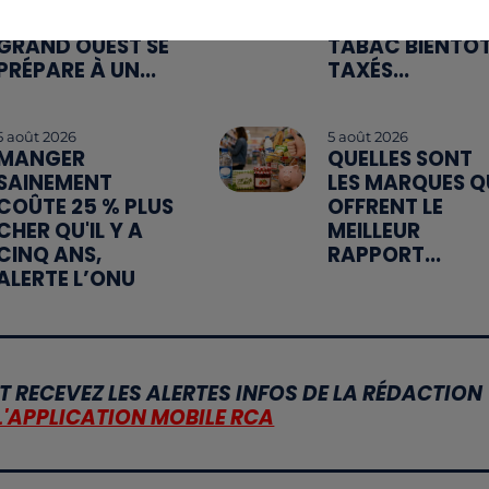
ROUTES : LE
INDUSTRIELS DU
GRAND OUEST SE
TABAC BIENTÔ
PRÉPARE À UN...
TAXÉS...
5 août 2026
5 août 2026
MANGER
QUELLES SONT
SAINEMENT
LES MARQUES Q
COÛTE 25 % PLUS
OFFRENT LE
CHER QU'IL Y A
MEILLEUR
CINQ ANS,
RAPPORT...
ALERTE L’ONU
T RECEVEZ LES ALERTES INFOS DE LA RÉDACTION
L'APPLICATION MOBILE RCA