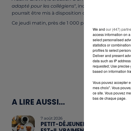
adapté pour les collégiens
", indique-t-on dans le 
pourrait être mis à disposition dans les meilleurs d
Ce jeudi matin, près de 1 000 personnes ont signé l
We and
our (447) partn
access information on a 
select personalised ad
statistics or combinatio
profiles to select person
Deliver and present adv
data such as IP address 
requested; Use precise g
based on information tra
Vous pouvez accepter en 
mes choix". Vous pouvez
ce site. Vous pouvez met
bas de chaque page.
A LIRE AUSSI...
7 août 2026
PETIT-DÉJEUNER :
EST-IL VRAIMENT