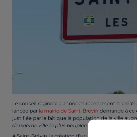
Le conseil régional a annoncé récemment la créati
lancée par
la mairie de Saint-Brévin
demande à ce q
justifiée par le fait que la population de la ville a
deuxième ville la plus peuplée du Pays de Retz (1
A Saint-Brévin, la création d'un nouvel établissemen