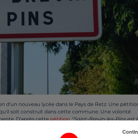
on d'un nouveau lycée dans le Pays de Retz. Une pétitio
u'il soit construit dans cette commune. Une volonté
ugmente. D'après cette
pétition
, "
Saint-Brevin-les-Pins est 
4 000 habitants)
".
Contin
t serait donc "
indispensable à un parcours scolaire