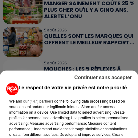
MANGER SAINEMENT COÛTE 25 %
PLUS CHER QU'IL Y A CINQ ANS,
ALERTE L’ONU
5 août 2026
QUELLES SONT LES MARQUES QUI
OFFRENT LE MEILLEUR RAPPORT...
5 août 2026
MOUCHES : LES 5 RÉFLEXES À
ADOPTER POUR ÉVITER
Continuer sans accepter
L'INVASION CET ÉTÉ...
Le respect de votre vie privée est notre priorité
4 août 2026
ÉCLIPSE SOLAIRE DU 12 AOÛT : LA
We and
our (447) partners
do the following data processing based on
your consent and/or our legitimate interest: Store and/or access
RUÉE VERS LES LUNETTES DE...
information on a device; Use limited data to select advertising; Create
profiles for personalised advertising; Use profiles to select personalised
advertising; Measure advertising performance; Measure content
performance; Understand audiences through statistics or combinations
of data from different sources; Develop and improve services; Create