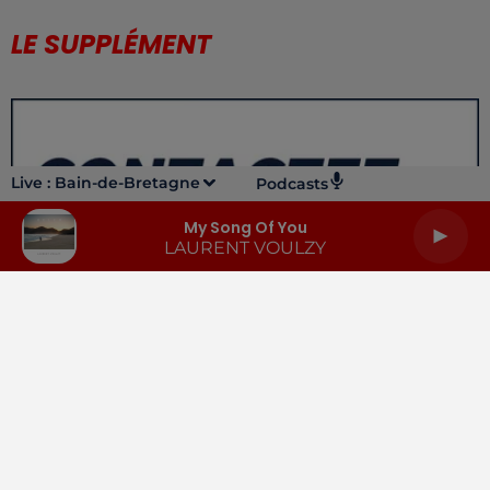
LE SUPPLÉMENT
Live :
Bain-de-Bretagne
Podcasts
My Song Of You
LAURENT VOULZY
LA RADIO
INFOS
PODCASTS