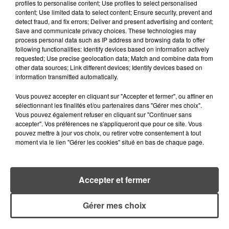
profiles to personalise content; Use profiles to select personalised
content; Use limited data to select content; Ensure security, prevent and
RETROUVEZ TOUTE L'ACTU DE LA RÉGION ET
detect fraud, and fix errors; Deliver and present advertising and content;
Save and communicate privacy choices. These technologies may
RECEVEZ LES ALERTES INFOS DE LA RÉDACTION
process personal data such as IP address and browsing data to offer
EN TÉLÉCHARGEANT L'APPLICATION MOBILE
following functionalities: Identify devices based on information actively
RCA
requested; Use precise geolocation data; Match and combine data from
other data sources; Link different devices; Identify devices based on
information transmitted automatically.
Vous pouvez accepter en cliquant sur "Accepter et fermer", ou affiner en
LA RÉDACTION
sélectionnant les finalités et/ou partenaires dans "Gérer mes choix".
Voir toute l'équipe RCA
Vous pouvez également refuser en cliquant sur "Continuer sans
RCA
accepter". Vos préférences ne s'appliqueront que pour ce site. Vous
pouvez mettre à jour vos choix, ou retirer votre consentement à tout
moment via le lien "Gérer les cookies" situé en bas de chaque page.
DIMITRI COUTAND
Journaliste
Accepter et fermer
Gérer mes choix