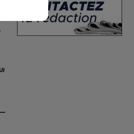
X
T
UI