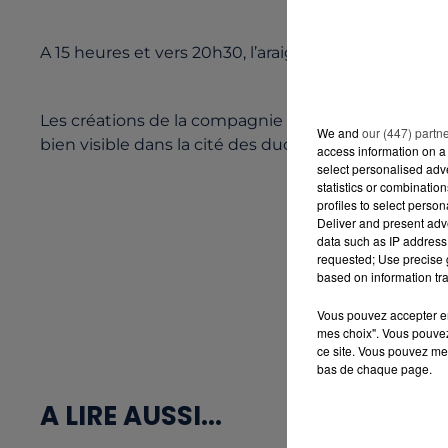
A 15 heures et vers 20h30, l’araignée se trouvera pla
Les créations de la compagnie La Machine sont donc 
We and
our (447) partn
bien visible dans la cité des ducs. Il s’enracinera da
access information on a 
select personalised ad
statistics or combinatio
profiles to select person
Deliver and present adv
data such as IP address 
requested; Use precise g
based on information tra
Vous pouvez accepter en 
mes choix". Vous pouvez
ce site. Vous pouvez met
bas de chaque page.
A LIRE AUSSI...