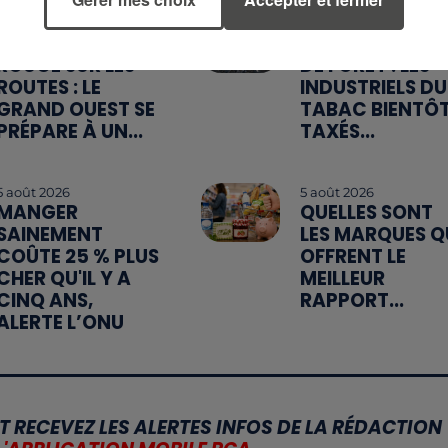
7 août 2026
6 août 2026
WEEK-END
MÉGOTS ET FEU
ROUGE SUR LES
DE FORÊT : LES
ROUTES : LE
INDUSTRIELS DU
GRAND OUEST SE
TABAC BIENTÔ
PRÉPARE À UN...
TAXÉS...
5 août 2026
5 août 2026
MANGER
QUELLES SONT
SAINEMENT
LES MARQUES Q
COÛTE 25 % PLUS
OFFRENT LE
CHER QU'IL Y A
MEILLEUR
CINQ ANS,
RAPPORT...
ALERTE L’ONU
T RECEVEZ LES ALERTES INFOS DE LA RÉDACTION