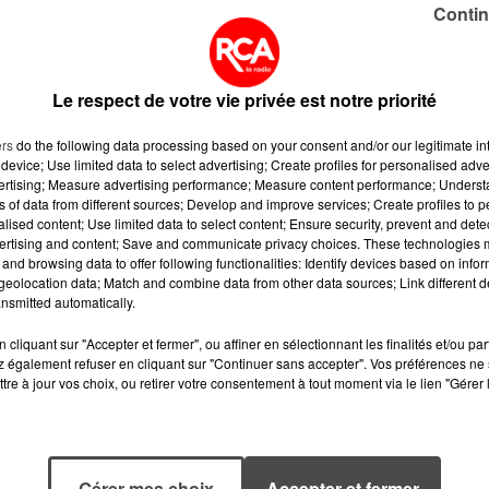
Contin
ce Graslin.
Le respect de votre vie privée est notre priorité
à l'honneur puisque c'est officiel, l'arbre aux hérons se
ers
do the following data processing based on your consent and/or our legitimate int
ns la carrière Miséry, située dans le bas Chantenay.
device; Use limited data to select advertising; Create profiles for personalised adver
vertising; Measure advertising performance; Measure content performance; Unders
ns of data from different sources; Develop and improve services; Create profiles to 
alised content; Use limited data to select content; Ensure security, prevent and detect
ertising and content; Save and communicate privacy choices. These technologies
and browsing data to offer following functionalities: Identify devices based on infor
eolocation data; Match and combine data from other data sources; Link different de
nsmitted automatically.
cliquant sur "Accepter et fermer", ou affiner en sélectionnant les finalités et/ou pa
 également refuser en cliquant sur "Continuer sans accepter". Vos préférences ne 
tre à jour vos choix, ou retirer votre consentement à tout moment via le lien "Gérer 
Gérer mes choix
Accepter et fermer