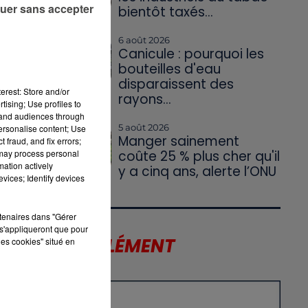
uer sans accepter
bientôt taxés...
6 août 2026
Canicule : pourquoi les
bouteilles d'eau
disparaissent des
ra
erest: Store and/or
rayons...
tising; Use profiles to
tand audiences through
5 août 2026
personalise content; Use
Manger sainement
 fraud, and fix errors;
 may process personal
coûte 25 % plus cher qu'il
mation actively
y a cinq ans, alerte l’ONU
vices; Identify devices
rtenaires dans "Gérer
s'appliqueront que pour
LE SUPPLÉMENT
les cookies" situé en