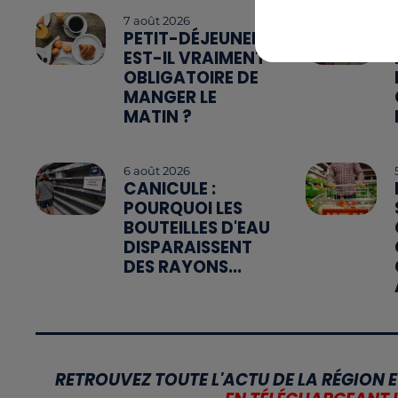
7 août 2026
PETIT-DÉJEUNER :
EST-IL VRAIMENT
OBLIGATOIRE DE
MANGER LE
MATIN ?
6 août 2026
CANICULE :
POURQUOI LES
BOUTEILLES D'EAU
DISPARAISSENT
DES RAYONS...
RETROUVEZ TOUTE L'ACTU DE LA RÉGION E