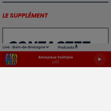
LE SUPPLÉMENT
Live :
Bain-de-Bretagne
Podcasts
Amoureux Solitaire
LIO
LA RADIO
INFOS
PODCASTS