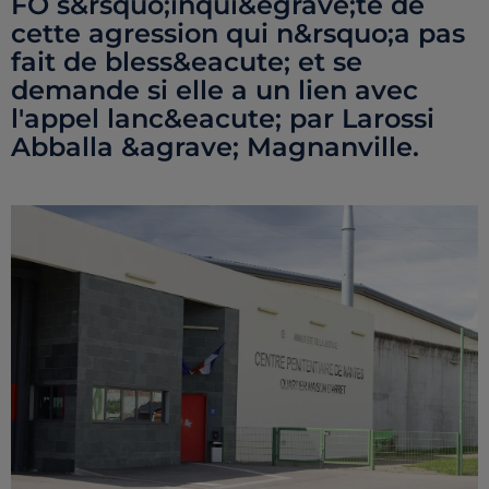
FO s&rsquo;inqui&egrave;te de
cette agression qui n&rsquo;a pas
fait de bless&eacute; et se
demande si elle a un lien avec
l'appel lanc&eacute; par Larossi
Abballa &agrave; Magnanville.