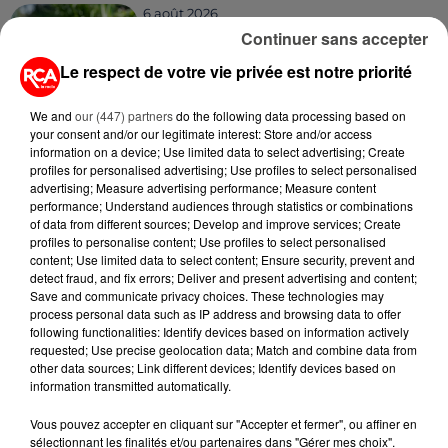
6 août 2026
MÉGOTS ET FEUX DE FORÊT : LES
Continuer sans accepter
INDUSTRIELS DU TABAC BIENTÔT
Le respect de votre vie privée est notre priorité
TAXÉS...
We and
our (447) partners
do the following data processing based on
6 août 2026
your consent and/or our legitimate interest: Store and/or access
CANICULE : POURQUOI LES
information on a device; Use limited data to select advertising; Create
BOUTEILLES D'EAU
profiles for personalised advertising; Use profiles to select personalised
DISPARAISSENT DES RAYONS...
advertising; Measure advertising performance; Measure content
performance; Understand audiences through statistics or combinations
of data from different sources; Develop and improve services; Create
5 août 2026
profiles to personalise content; Use profiles to select personalised
MANGER SAINEMENT COÛTE 25 %
content; Use limited data to select content; Ensure security, prevent and
PLUS CHER QU'IL Y A CINQ ANS,
detect fraud, and fix errors; Deliver and present advertising and content;
ALERTE L’ONU
Save and communicate privacy choices. These technologies may
process personal data such as IP address and browsing data to offer
following functionalities: Identify devices based on information actively
5 août 2026
QUELLES SONT LES MARQUES QUI
requested; Use precise geolocation data; Match and combine data from
other data sources; Link different devices; Identify devices based on
OFFRENT LE MEILLEUR RAPPORT...
information transmitted automatically.
Vous pouvez accepter en cliquant sur "Accepter et fermer", ou affiner en
sélectionnant les finalités et/ou partenaires dans "Gérer mes choix".