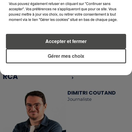
Vous pouvez également refuser en cliquant sur "Continuer sans
accepter". Vos préférences ne s'appliqueront que pour ce site. Vous
pouvez mettre à jour vos choix, ou retirer votre consentement à tout
RETROUVEZ TOUTE L'ACTU DE LA RÉGION ET
moment via le lien "Gérer les cookies" situé en bas de chaque page.
RECEVEZ LES ALERTES INFOS DE LA RÉDACTION
EN TÉLÉCHARGEANT L'APPLICATION MOBILE
RCA
Accepter et fermer
Gérer mes choix
LA RÉDACTION
Voir toute l'équipe RCA
RCA
DIMITRI COUTAND
Journaliste