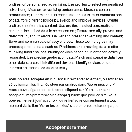
profiles for personalised advertising; Use profiles to select personalised
5 août 2026
advertising; Measure advertising performance; Measure content
QUELLES SONT LES MARQUES QUI
performance; Understand audiences through statistics or combinations
OFFRENT LE MEILLEUR RAPPORT...
of data from different sources; Develop and improve services; Create
profiles to personalise content; Use profiles to select personalised
content; Use limited data to select content; Ensure security, prevent and
detect fraud, and fix errors; Deliver and present advertising and content;
Save and communicate privacy choices. These technologies may
process personal data such as IP address and browsing data to offer
following functionalities: Identify devices based on information actively
requested; Use precise geolocation data; Match and combine data from
RETROUVEZ TOUTE L'ACTU DE LA RÉGION ET
other data sources; Link different devices; Identify devices based on
RECEVEZ LES ALERTES INFOS DE LA RÉDACTION
information transmitted automatically.
EN TÉLÉCHARGEANT L'APPLICATION MOBILE
RCA
Vous pouvez accepter en cliquant sur "Accepter et fermer", ou affiner en
sélectionnant les finalités et/ou partenaires dans "Gérer mes choix".
Vous pouvez également refuser en cliquant sur "Continuer sans
accepter". Vos préférences ne s'appliqueront que pour ce site. Vous
pouvez mettre à jour vos choix, ou retirer votre consentement à tout
moment via le lien "Gérer les cookies" situé en bas de chaque page.
LA RÉDACTION
Voir toute l'équipe RCA
RCA
Accepter et fermer