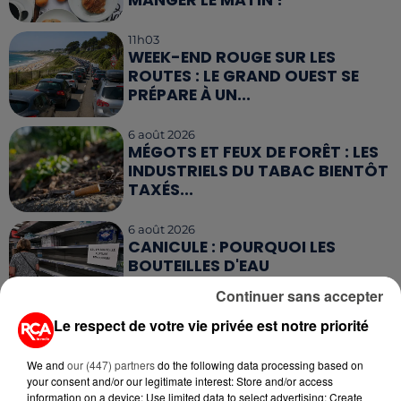
11h03
WEEK-END ROUGE SUR LES
ROUTES : LE GRAND OUEST SE
PRÉPARE À UN...
6 août 2026
MÉGOTS ET FEUX DE FORÊT : LES
INDUSTRIELS DU TABAC BIENTÔT
TAXÉS...
6 août 2026
CANICULE : POURQUOI LES
BOUTEILLES D'EAU
DISPARAISSENT DES RAYONS...
Continuer sans accepter
Le respect de votre vie privée est notre priorité
5 août 2026
MANGER SAINEMENT COÛTE 25 %
PLUS CHER QU'IL Y A CINQ ANS,
We and
our (447) partners
do the following data processing based on
ALERTE L’ONU
your consent and/or our legitimate interest: Store and/or access
information on a device; Use limited data to select advertising; Create