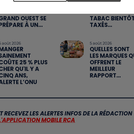
ROUGE SUR LES
DE FORÊT : LES
ROUTES : LE
INDUSTRIELS DU
GRAND OUEST SE
TABAC BIENTÔ
PRÉPARE À UN...
TAXÉS...
5 août 2026
5 août 2026
MANGER
QUELLES SONT
SAINEMENT
LES MARQUES Q
COÛTE 25 % PLUS
OFFRENT LE
CHER QU'IL Y A
MEILLEUR
CINQ ANS,
RAPPORT...
ALERTE L’ONU
T RECEVEZ LES ALERTES INFOS DE LA RÉDACTION
L'APPLICATION MOBILE RCA