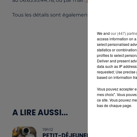
au 06.63.95.44.78, ou par mail :
salon@rcalaradio.c
Tous les détails sont également disponibles
ICI
.
We and
our (447) partn
access information on a 
select personalised ad
statistics or combinatio
profiles to select person
Deliver and present adv
data such as IP address 
requested; Use precise g
based on information tra
Vous pouvez accepter en 
mes choix". Vous pouvez
ce site. Vous pouvez met
bas de chaque page.
A LIRE AUSSI...
19h12
PETIT-DÉJEUNER :