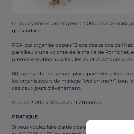
Chaque années, en moyenne 1 000 à 1 200 mariages 
guérandaise.
RCA, qui organise depuis 19 ans des salons de l’habi
par ailleurs une volonté de la mairie de Pornichet, 
première édition aura lieu les 20 et 21 octobre 2018
80 exposants trouveront place parmi les allées du 
les organisateurs de mariage “
clef en main
”, tout 
ces deux jours d'événement.
Plus de 3 000 visiteurs sont attendus.
PRATIQUE
Si vous voulez faire partie des exposants, vous po