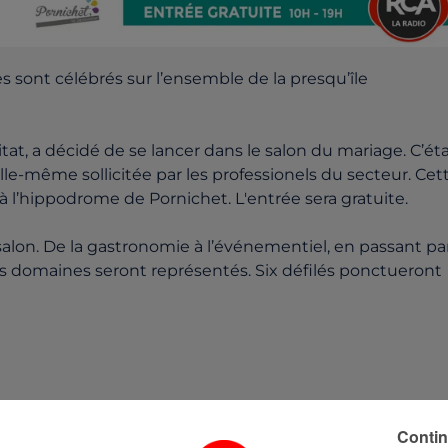
sont célébrés sur l’ensemble de la presqu’île
tat, a décidé de se lancer dans le salon du mariage. C’éta
elle-même sollicitée par les professionels du secteur. Cet
 à l’hippodrome de Pornichet. L'entrée sera gratuite.
salon. De la gastronomie à l’événementiel, en passant pa
les domaines seront représentés. Six défilés ponctueront
uvez contacter Stéphanie Martin, en charge des salons R
Contin