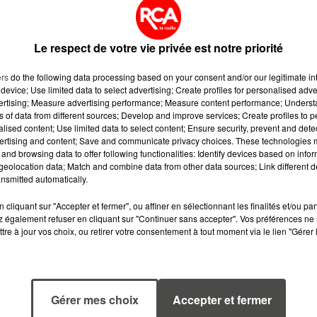
om
.
Le respect de votre vie privée est notre priorité
ers
do the following data processing based on your consent and/or our legitimate int
device; Use limited data to select advertising; Create profiles for personalised adver
vertising; Measure advertising performance; Measure content performance; Unders
ns of data from different sources; Develop and improve services; Create profiles to 
alised content; Use limited data to select content; Ensure security, prevent and detect
ertising and content; Save and communicate privacy choices. These technologies
and browsing data to offer following functionalities: Identify devices based on infor
eolocation data; Match and combine data from other data sources; Link different de
nsmitted automatically.
cliquant sur "Accepter et fermer", ou affiner en sélectionnant les finalités et/ou pa
 également refuser en cliquant sur "Continuer sans accepter". Vos préférences ne 
tre à jour vos choix, ou retirer votre consentement à tout moment via le lien "Gérer 
Gérer mes choix
Accepter et fermer
11h03
6 août 2026
WEEK-END
MÉGOTS ET FEU