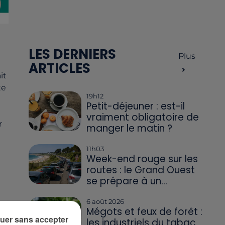
LES DERNIERS
Plus
ARTICLES
it
te
19h12
Petit-déjeuner : est-il
vraiment obligatoire de
r
manger le matin ?
11h03
Week-end rouge sur les
routes : le Grand Ouest
se prépare à un...
6 août 2026
Mégots et feux de forêt :
CA
uer sans accepter
les industriels du tabac