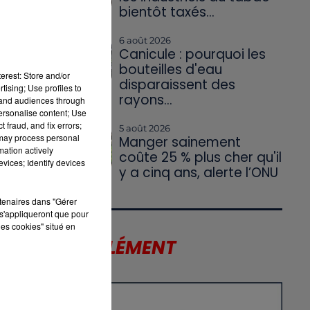
bientôt taxés...
6 août 2026
Canicule : pourquoi les
bouteilles d'eau
erest: Store and/or
disparaissent des
tising; Use profiles to
rayons...
tand audiences through
personalise content; Use
 fraud, and fix errors;
5 août 2026
 may process personal
Manger sainement
mation actively
coûte 25 % plus cher qu'il
vices; Identify devices
y a cinq ans, alerte l’ONU
rtenaires dans "Gérer
s'appliqueront que pour
les cookies" situé en
LE SUPPLÉMENT
X