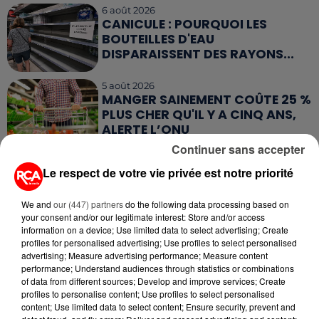
6 août 2026
CANICULE : POURQUOI LES
BOUTEILLES D'EAU
DISPARAISSENT DES RAYONS...
5 août 2026
MANGER SAINEMENT COÛTE 25 %
PLUS CHER QU'IL Y A CINQ ANS,
ALERTE L’ONU
Continuer sans accepter
5 août 2026
Le respect de votre vie privée est notre priorité
QUELLES SONT LES MARQUES QUI
OFFRENT LE MEILLEUR RAPPORT...
We and
our (447) partners
do the following data processing based on
your consent and/or our legitimate interest: Store and/or access
information on a device; Use limited data to select advertising; Create
profiles for personalised advertising; Use profiles to select personalised
advertising; Measure advertising performance; Measure content
performance; Understand audiences through statistics or combinations
of data from different sources; Develop and improve services; Create
RETROUVEZ TOUTE L'ACTU DE LA RÉGION ET
profiles to personalise content; Use profiles to select personalised
RECEVEZ LES ALERTES INFOS DE LA RÉDACTION
content; Use limited data to select content; Ensure security, prevent and