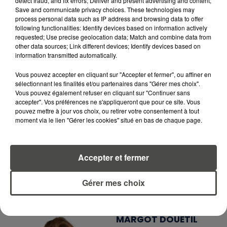
EN TÉLÉCHARGEANT L'APPLICATION MOBILE
detect fraud, and fix errors; Deliver and present advertising and content;
Save and communicate privacy choices. These technologies may
RCA
process personal data such as IP address and browsing data to offer
following functionalities: Identify devices based on information actively
requested; Use precise geolocation data; Match and combine data from
other data sources; Link different devices; Identify devices based on
information transmitted automatically.
LA RÉDACTION
Voir toute l'équipe RCA
RCA
Vous pouvez accepter en cliquant sur "Accepter et fermer", ou affiner en
sélectionnant les finalités et/ou partenaires dans "Gérer mes choix".
Vous pouvez également refuser en cliquant sur "Continuer sans
accepter". Vos préférences ne s'appliqueront que pour ce site. Vous
DIMITRI COUTAND
pouvez mettre à jour vos choix, ou retirer votre consentement à tout
Journaliste
moment via le lien "Gérer les cookies" situé en bas de chaque page.
Accepter et fermer
Gérer mes choix
MARGOT DOUÉTIL