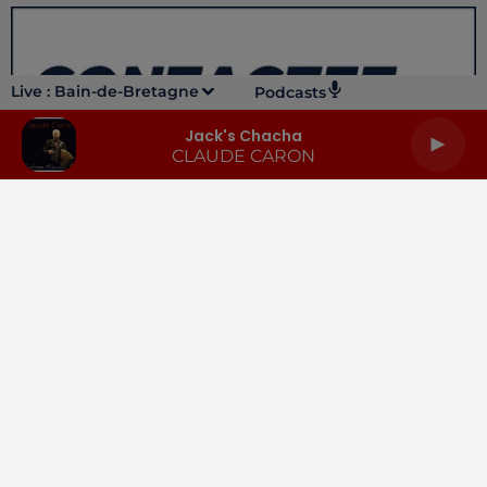
Live :
Bain-de-Bretagne
Podcasts
Jack's Chacha
CLAUDE CARON
LA RADIO
INFOS
PODCASTS
RENDEZ-VOUS
PUBLICITÉ