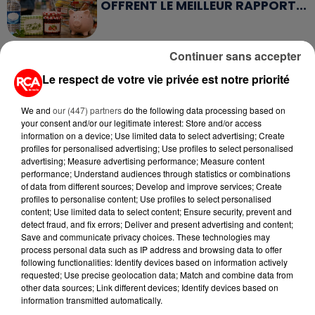
OFFRENT LE MEILLEUR RAPPORT...
Continuer sans accepter
Le respect de votre vie privée est notre priorité
RETROUVEZ TOUTE L'ACTU DE LA RÉGION ET
We and
our (447) partners
do the following data processing based on
RECEVEZ LES ALERTES INFOS DE LA RÉDACTION
your consent and/or our legitimate interest: Store and/or access
EN TÉLÉCHARGEANT L'APPLICATION MOBILE
information on a device; Use limited data to select advertising; Create
RCA
profiles for personalised advertising; Use profiles to select personalised
advertising; Measure advertising performance; Measure content
performance; Understand audiences through statistics or combinations
of data from different sources; Develop and improve services; Create
profiles to personalise content; Use profiles to select personalised
content; Use limited data to select content; Ensure security, prevent and
LA RÉDACTION
detect fraud, and fix errors; Deliver and present advertising and content;
Voir toute l'équipe RCA
RCA
Save and communicate privacy choices. These technologies may
process personal data such as IP address and browsing data to offer
following functionalities: Identify devices based on information actively
requested; Use precise geolocation data; Match and combine data from
DIMITRI COUTAND
other data sources; Link different devices; Identify devices based on
Journaliste
information transmitted automatically.