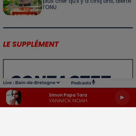
plus cher qu'il y a cinq ans, alerte
l’ONU
LE SUPPLÉMENT
Live :
Bain-de-Bretagne
Podcasts
Simon Papa Tara
YANNICK NOAH