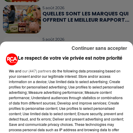
5 août 2026
QUELLES SONT LES MARQUES QUI
OFFRENT LE MEILLEUR RAPPORT...
5 août 2026
MOUCHES : LES 5 RÉFLEXES À
Continuer sans accepter
ADOPTER POUR ÉVITER
L'INVASION CET ÉTÉ...
Le respect de votre vie privée est notre priorité
We and
our (447) partners
do the following data processing based on
your consent and/or our legitimate interest: Store and/or access
information on a device; Use limited data to select advertising; Create
profiles for personalised advertising; Use profiles to select personalised
RETROUVEZ TOUTE L'ACTU DE LA RÉGION ET
advertising; Measure advertising performance; Measure content
performance; Understand audiences through statistics or combinations
RECEVEZ LES ALERTES INFOS DE LA RÉDACTION
of data from different sources; Develop and improve services; Create
EN TÉLÉCHARGEANT L'APPLICATION MOBILE
profiles to personalise content; Use profiles to select personalised
RCA
content; Use limited data to select content; Ensure security, prevent and
detect fraud, and fix errors; Deliver and present advertising and content;
Save and communicate privacy choices. These technologies may
process personal data such as IP address and browsing data to offer