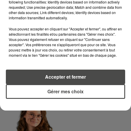
following functionalities: Identify devices based on information actively
requested; Use precise geolocation data; Match and combine data from
LA RÉDACTION
Voir toute l'équipe RCA
other data sources; Link different devices; Identify devices based on
RCA
information transmitted automatically.
Vous pouvez accepter en cliquant sur "Accepter et fermer", ou affiner en
DIMITRI COUTAND
sélectionnant les finalités et/ou partenaires dans "Gérer mes choix".
Vous pouvez également refuser en cliquant sur "Continuer sans
Journaliste
accepter". Vos préférences ne s'appliqueront que pour ce site. Vous
pouvez mettre à jour vos choix, ou retirer votre consentement à tout
moment via le lien "Gérer les cookies" situé en bas de chaque page.
Accepter et fermer
Gérer mes choix
MARGOT DOUÉTIL
Journaliste