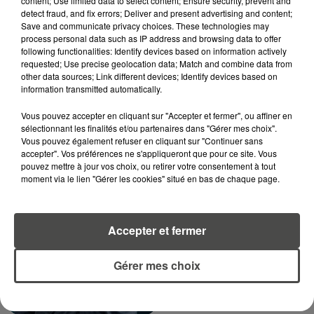
content; Use limited data to select content; Ensure security, prevent and
RECEVEZ LES ALERTES INFOS DE LA RÉDACTION
detect fraud, and fix errors; Deliver and present advertising and content;
EN TÉLÉCHARGEANT L'APPLICATION MOBILE
Save and communicate privacy choices. These technologies may
process personal data such as IP address and browsing data to offer
RCA
following functionalities: Identify devices based on information actively
requested; Use precise geolocation data; Match and combine data from
other data sources; Link different devices; Identify devices based on
information transmitted automatically.
LA RÉDACTION
Vous pouvez accepter en cliquant sur "Accepter et fermer", ou affiner en
Voir toute l'équipe RCA
sélectionnant les finalités et/ou partenaires dans "Gérer mes choix".
RCA
Vous pouvez également refuser en cliquant sur "Continuer sans
accepter". Vos préférences ne s'appliqueront que pour ce site. Vous
pouvez mettre à jour vos choix, ou retirer votre consentement à tout
DIMITRI COUTAND
moment via le lien "Gérer les cookies" situé en bas de chaque page.
Journaliste
Accepter et fermer
Gérer mes choix