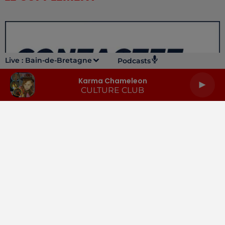
Live :
Bain-de-Bretagne
Podcasts
Karma Chameleon
CULTURE CLUB
LA RADIO
INFOS
PODCASTS
RENDEZ-VOUS
PUBLICITÉ