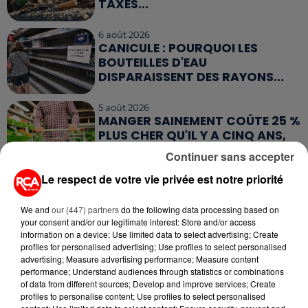
TAXÉS...
6 août 2026
CANICULE : POURQUOI LES
BOUTEILLES D'EAU
DISPARAISSENT DES RAYONS...
5 août 2026
MANGER SAINEMENT COÛTE 25 %
PLUS CHER QU'IL Y A CINQ ANS,
ALERTE L’ONU
Continuer sans accepter
Le respect de votre vie privée est notre priorité
5 août 2026
QUELLES SONT LES MARQUES QUI
OFFRENT LE MEILLEUR RAPPORT...
We and
our (447) partners
do the following data processing based on
your consent and/or our legitimate interest: Store and/or access
information on a device; Use limited data to select advertising; Create
profiles for personalised advertising; Use profiles to select personalised
advertising; Measure advertising performance; Measure content
performance; Understand audiences through statistics or combinations
of data from different sources; Develop and improve services; Create
profiles to personalise content; Use profiles to select personalised
RETROUVEZ TOUTE L'ACTU DE LA RÉGION ET