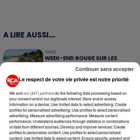
A LIRE AUSSI...
11h03
WEEK-END ROUGE SUR LES
ROUTES : LE GRAND OUEST SE
Continuer sans accepter
PRÉPARE À UN...
Le respect de votre vie privée est notre priorité
6 août 2026
MÉGOTS ET FEUX DE FORÊT : LES
We and
our (447) partners
do the following data processing based on
INDUSTRIELS DU TABAC BIENTÔT
your consent and/or our legitimate interest: Store and/or access
TAXÉS...
information on a device; Use limited data to select advertising; Create
profiles for personalised advertising; Use profiles to select personalised
advertising; Measure advertising performance; Measure content
6 août 2026
performance; Understand audiences through statistics or combinations
CANICULE : POURQUOI LES
of data from different sources; Develop and improve services; Create
BOUTEILLES D'EAU
profiles to personalise content; Use profiles to select personalised
DISPARAISSENT DES RAYONS...
content; Use limited data to select content; Ensure security, prevent and