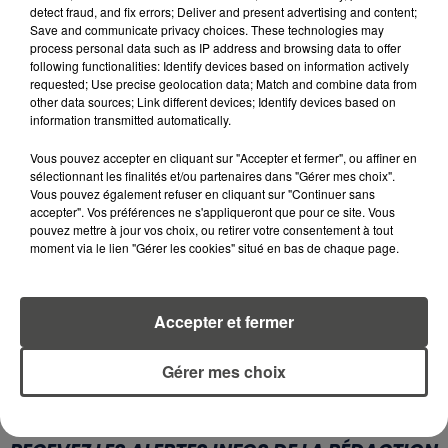
detect fraud, and fix errors; Deliver and present advertising and content;
Save and communicate privacy choices. These technologies may
5 août 2026
process personal data such as IP address and browsing data to offer
MANGER SAINEMENT COÛTE 25 %
following functionalities: Identify devices based on information actively
PLUS CHER QU'IL Y A CINQ ANS,
requested; Use precise geolocation data; Match and combine data from
ALERTE L’ONU
other data sources; Link different devices; Identify devices based on
information transmitted automatically.
5 août 2026
Vous pouvez accepter en cliquant sur "Accepter et fermer", ou affiner en
QUELLES SONT LES MARQUES QUI
sélectionnant les finalités et/ou partenaires dans "Gérer mes choix".
OFFRENT LE MEILLEUR RAPPORT...
Vous pouvez également refuser en cliquant sur "Continuer sans
accepter". Vos préférences ne s'appliqueront que pour ce site. Vous
pouvez mettre à jour vos choix, ou retirer votre consentement à tout
moment via le lien "Gérer les cookies" situé en bas de chaque page.
5 août 2026
MOUCHES : LES 5 RÉFLEXES À
ADOPTER POUR ÉVITER
L'INVASION CET ÉTÉ...
Accepter et fermer
Gérer mes choix
RETROUVEZ TOUTE L'ACTU DE LA RÉGION ET