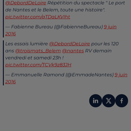
@DebordDeLoire
Répétition du spectacle " Le port
de Nantes et le Belem, toute une histoire".
pic.twitter.com/qTDaLKVIht
— Fabienne Bureau (@FabienneBureau)
9 juin
2016
Les essais lumière
@DebordDeLoire
pour les 120
ans
@troismats_Belem
@nantes
RV demain
vendredi et samedi 23h !
pic.twitter.com/TCVk9z83JH
— Emmanuelle Ramond (@EmmadeNantes)
9 juin
2016