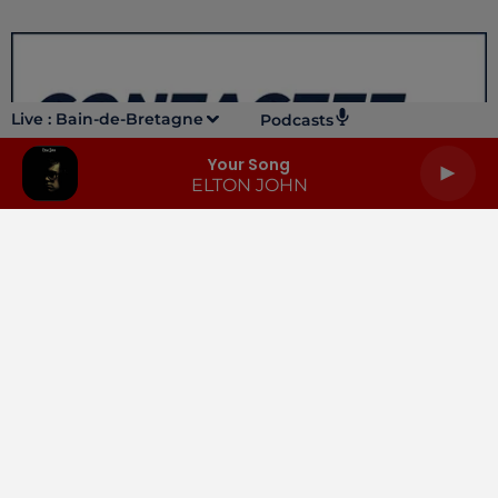
Live :
Bain-de-Bretagne
Podcasts
Your Song
ELTON JOHN
LA RADIO
INFOS
PODCASTS
RENDEZ-VOUS
PUBLICITÉ