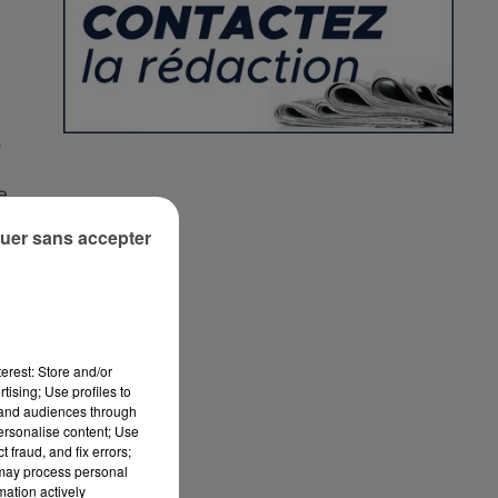
.
e
uer sans accepter
erest: Store and/or
tising; Use profiles to
tand audiences through
personalise content; Use
 fraud, and fix errors;
 may process personal
mation actively