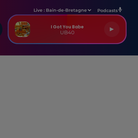
Live :
Bain-de-Bretagne
Podcasts
I Got You Babe
UB40