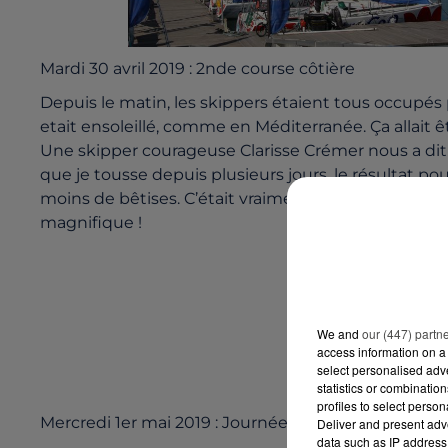
Mardi 30 avril 2019 : 2nde course côtière
Depuis le matin, les skippers étaient tous occupés 
etait ensoleillé, comme en Méditerranée. Ça allait êt
Une skipper courageuse Clarisse Crémer nous a dit :
que je tousse depuis plusieurs jours, le résultat po
moins de bêtises. C’était vraiment un spectacle d
magnifique !
We and
our (447) partn
access information on a 
select personalised ad
statistics or combinatio
profiles to select person
Mercredi 1er mai 2019 : Journée de repos.
Deliver and present adv
data such as IP address 