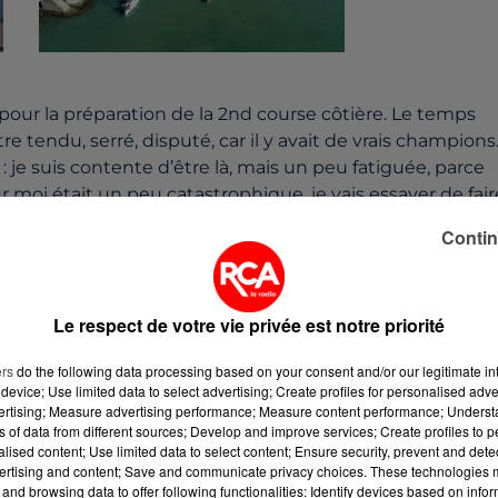
pour la préparation de la 2nd course côtière. Le temps
re tendu, serré, disputé, car il y avait de vrais champions
 je suis contente d’être là, mais un peu fatiguée, parce
ur moi était un peu catastrophique, je vais essayer de fair
e voir tous les grand bateaux en mer! Absolument
Contin
Le respect de votre vie privée est notre priorité
ers
do the following data processing based on your consent and/or our legitimate int
device; Use limited data to select advertising; Create profiles for personalised adver
vertising; Measure advertising performance; Measure content performance; Unders
ns of data from different sources; Develop and improve services; Create profiles to 
alised content; Use limited data to select content; Ensure security, prevent and detect
ertising and content; Save and communicate privacy choices. These technologies
and browsing data to offer following functionalities: Identify devices based on infor