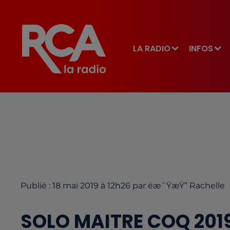
LA RADIO
INFOS
Publié : 18 mai 2019 à 12h26 par é­æ˜ŸæŸ” Rachelle
SOLO MAITRE COQ 201