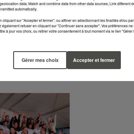
s, ils l’ont déjà fait l’année dernière et ils apprécient l
eolocation data; Match and combine data from other data sources; Link different de
nsmitted automatically.
 de changements de caps, parfois un peu de hasard mai
cliquant sur "Accepter et fermer", ou affiner en sélectionnant les finalités et/ou pa
 également refuser en cliquant sur "Continuer sans accepter". Vos préférences ne 
te de faire cette grande course.
tre à jour vos choix, ou retirer votre consentement à tout moment via le lien "Gérer 
sûr, il y a des conditions qui vont varier, il y a pas mal
it fiable, c’est bien, car nous aurons des matchs, des
Gérer mes choix
Accepter et fermer
 skippers nous ont dit qu’ils allaient être vigilants.
! Quel spectacle de les voir tous en mer, sur une eau
la Grande Course était vraiment émouvante et excitante !