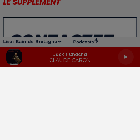
LE SUPPLÉMENT
Live :
Bain-de-Bretagne
Podcasts
Jack's Chacha
CLAUDE CARON
LA RADIO
INFOS
PODCASTS
RENDEZ-VOUS
PUBLICITÉ