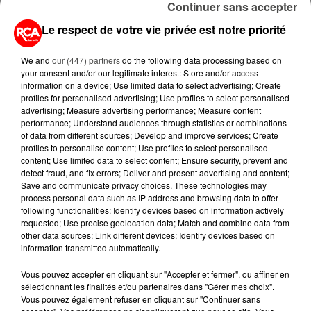
Continuer sans accepter
TAXÉS...
Le respect de votre vie privée est notre priorité
6 août 2026
CANICULE : POURQUOI LES
We and
our (447) partners
do the following data processing based on
BOUTEILLES D'EAU
your consent and/or our legitimate interest: Store and/or access
DISPARAISSENT DES RAYONS...
information on a device; Use limited data to select advertising; Create
profiles for personalised advertising; Use profiles to select personalised
advertising; Measure advertising performance; Measure content
5 août 2026
performance; Understand audiences through statistics or combinations
MANGER SAINEMENT COÛTE 25 %
of data from different sources; Develop and improve services; Create
PLUS CHER QU'IL Y A CINQ ANS,
profiles to personalise content; Use profiles to select personalised
ALERTE L’ONU
content; Use limited data to select content; Ensure security, prevent and
detect fraud, and fix errors; Deliver and present advertising and content;
Save and communicate privacy choices. These technologies may
5 août 2026
process personal data such as IP address and browsing data to offer
QUELLES SONT LES MARQUES QUI
following functionalities: Identify devices based on information actively
OFFRENT LE MEILLEUR RAPPORT...
requested; Use precise geolocation data; Match and combine data from
other data sources; Link different devices; Identify devices based on
information transmitted automatically.
Vous pouvez accepter en cliquant sur "Accepter et fermer", ou affiner en
sélectionnant les finalités et/ou partenaires dans "Gérer mes choix".
Vous pouvez également refuser en cliquant sur "Continuer sans