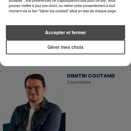
accepter". Vos préférences ne s'appliqueront que pour ce site. Vous
RETROUVEZ TOUTE L'ACTU DE LA RÉGION ET
pouvez mettre à jour vos choix, ou retirer votre consentement à tout
RECEVEZ LES ALERTES INFOS DE LA RÉDACTION
moment via le lien "Gérer les cookies" situé en bas de chaque page.
EN TÉLÉCHARGEANT L'APPLICATION MOBILE
RCA
Accepter et fermer
Gérer mes choix
LA RÉDACTION
Voir toute l'équipe RCA
RCA
DIMITRI COUTAND
Journaliste