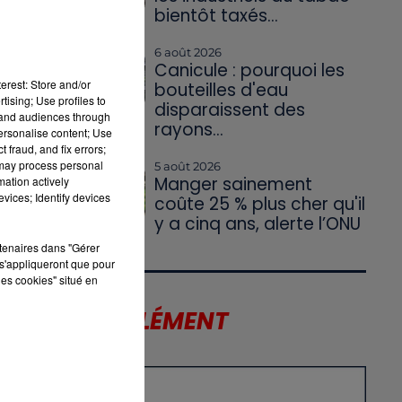
bientôt taxés...
6 août 2026
Canicule : pourquoi les
erest: Store and/or
bouteilles d'eau
tising; Use profiles to
disparaissent des
tand audiences through
rayons...
personalise content; Use
 fraud, and fix errors;
 may process personal
5 août 2026
Manger sainement
mation actively
vices; Identify devices
coûte 25 % plus cher qu'il
y a cinq ans, alerte l’ONU
rtenaires dans "Gérer
s'appliqueront que pour
les cookies" situé en
LE SUPPLÉMENT
X