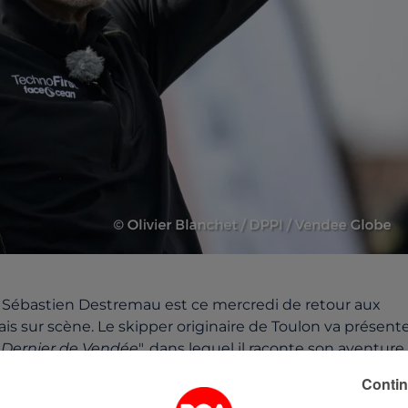
6. Sébastien Destremau est ce mercredi de retour aux
ais sur scène. Le skipper originaire de Toulon va présent
"
Dernier de Vendée
", dans lequel il raconte son aventure.
Contin