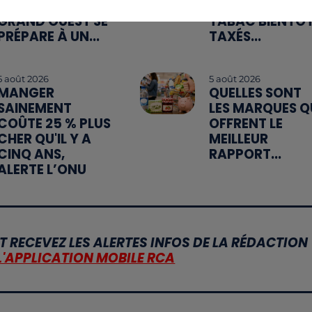
ROUTES : LE
INDUSTRIELS DU
GRAND OUEST SE
TABAC BIENTÔ
PRÉPARE À UN...
TAXÉS...
5 août 2026
5 août 2026
MANGER
QUELLES SONT
SAINEMENT
LES MARQUES Q
COÛTE 25 % PLUS
OFFRENT LE
CHER QU'IL Y A
MEILLEUR
CINQ ANS,
RAPPORT...
ALERTE L’ONU
T RECEVEZ LES ALERTES INFOS DE LA RÉDACTION
L'APPLICATION MOBILE RCA