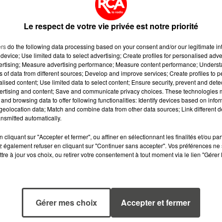
Le respect de votre vie privée est notre priorité
soir au cinéma Le Palace à 20h30.
ers
do the following data processing based on your consent and/or our legitimate int
device; Use limited data to select advertising; Create profiles for personalised adver
vertising; Measure advertising performance; Measure content performance; Unders
ns of data from different sources; Develop and improve services; Create profiles to 
alised content; Use limited data to select content; Ensure security, prevent and detect
ertising and content; Save and communicate privacy choices. These technologies
and browsing data to offer following functionalities: Identify devices based on infor
eolocation data; Match and combine data from other data sources; Link different de
nsmitted automatically.
cliquant sur "Accepter et fermer", ou affiner en sélectionnant les finalités et/ou pa
 également refuser en cliquant sur "Continuer sans accepter". Vos préférences ne 
tre à jour vos choix, ou retirer votre consentement à tout moment via le lien "Gérer 
7 août 2026
6 août 2026
Gérer mes choix
Accepter et fermer
WEEK-END
MÉGOTS ET FEU
ROUGE SUR LES
DE FORÊT : LES