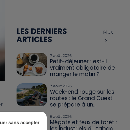
LES DERNIERS
Plus
ARTICLES
7 août 2026
Petit-déjeuner : est-il
vraiment obligatoire de
manger le matin ?
7 août 2026
Week-end rouge sur les
routes : le Grand Ouest
se prépare à un...
er
6 août 2026
Mégots et feux de forêt :
uer sans accepter
les industriels du tabac