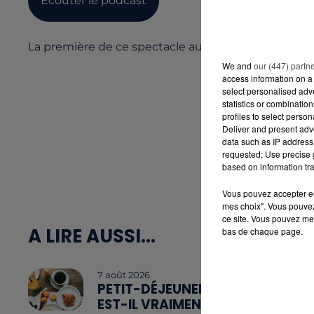
Écouter le podcast
La première de ce spectacle aura lieu ce mercredi 
We and
our (447) partn
access information on a 
select personalised ad
statistics or combinatio
profiles to select person
Deliver and present adv
data such as IP address 
requested; Use precise g
based on information tra
Vous pouvez accepter en 
mes choix". Vous pouvez
ce site. Vous pouvez met
A LIRE AUSSI...
bas de chaque page.
7 août 2026
PETIT-DÉJEUNER :
EST-IL VRAIMENT