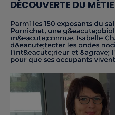
DÉCOUVERTE DU MÉTIE
Parmi les 150 exposants du s
Pornichet, une g&eacute;obiol
m&eacute;connue. Isabelle Ch
d&eacute;tecter les ondes noc
l'int&eacute;rieur et &agrave;
pour que ses occupants viven