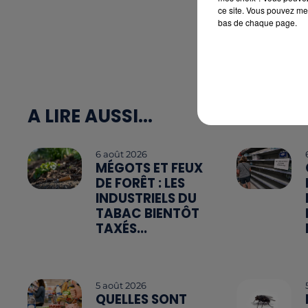
ce site. Vous pouvez met
bas de chaque page.
A LIRE AUSSI...
6 août 2026
MÉGOTS ET FEUX
DE FORÊT : LES
INDUSTRIELS DU
TABAC BIENTÔT
TAXÉS...
5 août 2026
QUELLES SONT