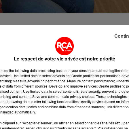
t, on rencontre des agents immobiliers, des
Contin
éobiologues, une profession dont on parle très peu mais
s problèmes dans son habitation. La géobiologie n'a pas
à se sentir bien dans sa maison. Isabelle Chauvigné,
terrains à bâtir, mais aussi sur les maisons. Elle détecte 
Le respect de votre vie privée est notre priorité
u'elles peuvent avoir sur l'organisme.
ers
do the following data processing based on your consent and/or our legitimate int
device; Use limited data to select advertising; Create profiles for personalised adver
vertising; Measure advertising performance; Measure content performance; Unders
ns of data from different sources; Develop and improve services; Create profiles to 
alised content; Use limited data to select content; Ensure security, prevent and detect
Pornichet jusqu'à ce dimanche soir. 12 000 visiteurs sont
ertising and content; Save and communicate privacy choices. These technologies
and browsing data to offer following functionalities: Identify devices based on infor
eolocation data; Match and combine data from other data sources; Link different de
nsmitted automatically.
cliquant sur "Accepter et fermer", ou affiner en sélectionnant les finalités et/ou pa
 également refuser en cliquant sur "Continuer sans accepter". Vos préférences ne 