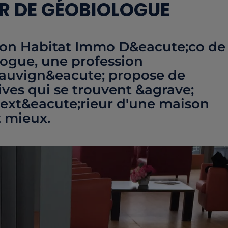
R DE GÉOBIOLOGUE
alon Habitat Immo D&eacute;co de
ogue, une profession
auvign&eacute; propose de
ives qui se trouvent &agrave;
 l'ext&eacute;rieur d'une maison
t mieux.