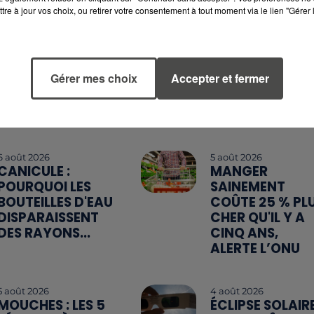
tre à jour vos choix, ou retirer votre consentement à tout moment via le lien "Gérer 
Gérer mes choix
Accepter et fermer
6 août 2026
5 août 2026
CANICULE :
MANGER
POURQUOI LES
SAINEMENT
BOUTEILLES D'EAU
COÛTE 25 % PL
DISPARAISSENT
CHER QU'IL Y A
DES RAYONS...
CINQ ANS,
ALERTE L’ONU
5 août 2026
4 août 2026
MOUCHES : LES 5
ÉCLIPSE SOLAIR