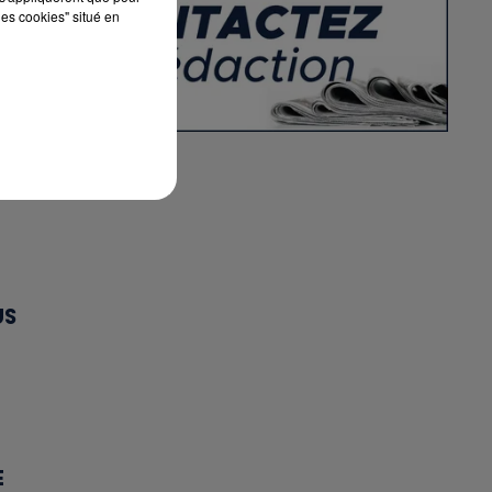
les cookies" situé en
US
E