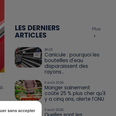
LES DERNIERS
Plus
ARTICLES
8h23
Canicule : pourquoi les
bouteilles d'eau
disparaissent des
rayons...
5 août 2026
Manger sainement
g,
coûte 25 % plus cher qu'il
y a cinq ans, alerte l’ONU
uer sans accepter
5 août 2026
é.
Quelles sont les