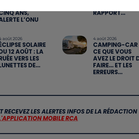
CHER QU'IL Y A
MEILLEUR
CINQ ANS,
RAPPORT...
ALERTE L’ONU
4 août 2026
4 août 2026
ÉCLIPSE SOLAIRE
CAMPING-CAR 
DU 12 AOÛT : LA
CE QUE VOUS
RUÉE VERS LES
AVEZ LE DROIT 
LUNETTES DE...
FAIRE... ET LES
ERREURS...
T RECEVEZ LES ALERTES INFOS DE LA RÉDACTION
L'APPLICATION MOBILE RCA