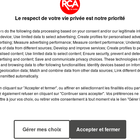
des grands brulés à l’hôpital de Nantes. Son pronostic
Le respect de votre vie privée est notre priorité
ers
do the following data processing based on your consent and/or our legitimate int
device; Use limited data to select advertising; Create profiles for personalised adver
vertising; Measure advertising performance; Measure content performance; Unders
ns of data from different sources; Develop and improve services; Create profiles to 
alised content; Use limited data to select content; Ensure security, prevent and detect
ertising and content; Save and communicate privacy choices. These technologies
and browsing data to offer following functionalities: Identify devices based on infor
eolocation data; Match and combine data from other data sources; Link different de
nsmitted automatically.
cliquant sur "Accepter et fermer", ou affiner en sélectionnant les finalités et/ou pa
 également refuser en cliquant sur "Continuer sans accepter". Vos préférences ne 
tre à jour vos choix, ou retirer votre consentement à tout moment via le lien "Gérer 
5 août 2026
5 août 2026
MANGER
QUELLES SONT
Gérer mes choix
Accepter et fermer
SAINEMENT
LES MARQUES Q
COÛTE 25 % PLUS
OFFRENT LE