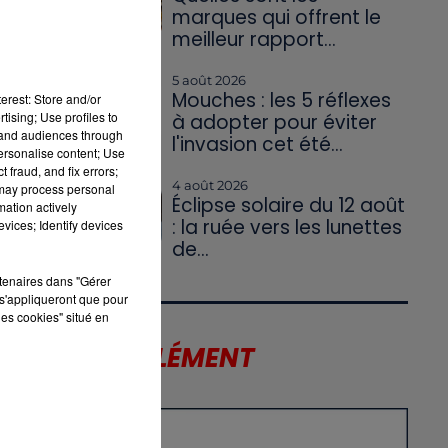
marques qui offrent le
meilleur rapport...
5 août 2026
Mouches : les 5 réflexes
erest: Store and/or
tising; Use profiles to
à adopter pour éviter
tand audiences through
l'invasion cet été...
personalise content; Use
 fraud, and fix errors;
4 août 2026
 may process personal
Éclipse solaire du 12 août
mation actively
: la ruée vers les lunettes
vices; Identify devices
de...
rtenaires dans "Gérer
s'appliqueront que pour
les cookies" situé en
LE SUPPLÉMENT
UI