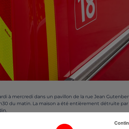
ardi à mercredi dans un pavillon de la rue Jean Gutenber
 3h30 du matin. La maison a été entièrement détruite par
din.
Contin
ce vers 8h, ont pris en charge un homme gravement brul