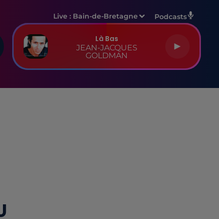
Live :
Bain-de-Bretagne
Podcasts
Là Bas
JEAN-JACQUES
GOLDMAN
U