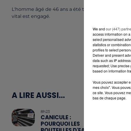
L'homme âgé de 46 ans a été transporté au service 
vital est engagé.
We and
our (447) partn
access information on a 
select personalised ad
statistics or combinatio
profiles to select person
Deliver and present adv
data such as IP address 
requested; Use precise g
based on information tra
Vous pouvez accepter en 
mes choix". Vous pouvez
ce site. Vous pouvez met
A LIRE AUSSI...
bas de chaque page.
8h23
CANICULE :
POURQUOI LES
BOUTEILLES D'EAU