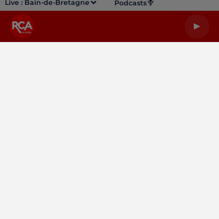
Live :
Bain-de-Bretagne
Podcasts
LA RADIO
INFOS
PODCASTS
RENDEZ-VOUS
PUBLICITÉ
Gestion des cookies
Mentions légales