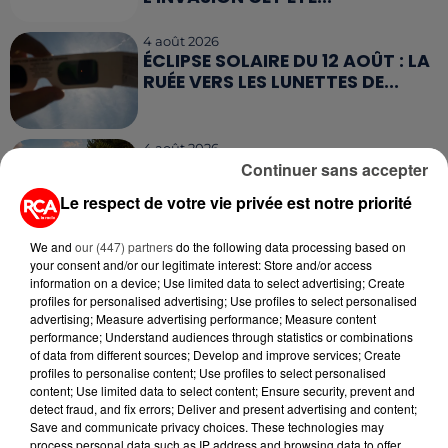
4 août 2026
ÉCLIPSE SOLAIRE DU 12 AOÛT : LA
RUÉE VERS LES LUNETTES DE...
4 août 2026
CAMPING-CAR : CE QUE VOUS
Continuer sans accepter
AVEZ LE DROIT DE FAIRE... ET LES
Le respect de votre vie privée est notre priorité
ERREURS...
We and
our (447) partners
do the following data processing based on
your consent and/or our legitimate interest: Store and/or access
information on a device; Use limited data to select advertising; Create
profiles for personalised advertising; Use profiles to select personalised
advertising; Measure advertising performance; Measure content
RETROUVEZ TOUTE L'ACTU DE LA RÉGION ET
performance; Understand audiences through statistics or combinations
RECEVEZ LES ALERTES INFOS DE LA RÉDACTION
of data from different sources; Develop and improve services; Create
EN TÉLÉCHARGEANT L'APPLICATION MOBILE
profiles to personalise content; Use profiles to select personalised
RCA
content; Use limited data to select content; Ensure security, prevent and
detect fraud, and fix errors; Deliver and present advertising and content;
Save and communicate privacy choices. These technologies may
process personal data such as IP address and browsing data to offer