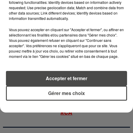
following functionalities: Identify devices based on information actively
requested; Use precise geolocation data; Match and combine data from
5 août 2026
MOUCHES : LES 5 RÉFLEXES À
other data sources; Link different devices; Identify devices based on
information transmitted automatically.
ADOPTER POUR ÉVITER
L'INVASION CET ÉTÉ...
Vous pouvez accepter en cliquant sur "Accepter et fermer", ou affiner en
sélectionnant les finalités et/ou partenaires dans "Gérer mes choix".
4 août 2026
Vous pouvez également refuser en cliquant sur "Continuer sans
ÉCLIPSE SOLAIRE DU 12 AOÛT : LA
accepter". Vos préférences ne s'appliqueront que pour ce site. Vous
RUÉE VERS LES LUNETTES DE...
pouvez mettre à jour vos choix, ou retirer votre consentement à tout
moment via le lien "Gérer les cookies" situé en bas de chaque page.
Accepter et fermer
RETROUVEZ TOUTE L'ACTU DE LA RÉGION ET
Gérer mes choix
RECEVEZ LES ALERTES INFOS DE LA RÉDACTION
EN TÉLÉCHARGEANT L'APPLICATION MOBILE
RCA