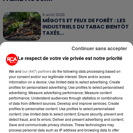
6 août 2026
MÉGOTS ET FEUX DE FORÊT : LES
INDUSTRIELS DU TABAC BIENTÔT
TAXÉS...
6 août 2026
Continuer sans accepter
CANICULE : POURQUOI LES
Le respect de votre vie privée est notre priorité
BOUTEILLES D'EAU
DISPARAISSENT DES RAYONS...
We and
our (447) partners
do the following data processing based on
your consent and/or our legitimate interest: Store and/or access
5 août 2026
information on a device; Use limited data to select advertising; Create
MANGER SAINEMENT COÛTE 25 %
profiles for personalised advertising; Use profiles to select personalised
PLUS CHER QU'IL Y A CINQ ANS,
advertising; Measure advertising performance; Measure content
ALERTE L’ONU
performance; Understand audiences through statistics or combinations
of data from different sources; Develop and improve services; Create
profiles to personalise content; Use profiles to select personalised
5 août 2026
content; Use limited data to select content; Ensure security, prevent and
QUELLES SONT LES MARQUES QUI
detect fraud, and fix errors; Deliver and present advertising and content;
OFFRENT LE MEILLEUR RAPPORT...
Save and communicate privacy choices. These technologies may
process personal data such as IP address and browsing data to offer