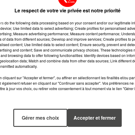
Le respect de votre vie privée est notre priorité
ers
do the following data processing based on your consent and/or our legitimate int
device; Use limited data to select advertising; Create profiles for personalised adver
vertising; Measure advertising performance; Measure content performance; Unders
ns of data from different sources; Develop and improve services; Create profiles to 
alised content; Use limited data to select content; Ensure security, prevent and detect
ertising and content; Save and communicate privacy choices. These technologies
and browsing data to offer following functionalities: Identify devices based on infor
eolocation data; Match and combine data from other data sources; Link different de
nsmitted automatically.
cliquant sur "Accepter et fermer", ou affiner en sélectionnant les finalités et/ou pa
 également refuser en cliquant sur "Continuer sans accepter". Vos préférences ne 
tre à jour vos choix, ou retirer votre consentement à tout moment via le lien "Gérer 
8h23
5 août 2026
CANICULE :
MANGER
POURQUOI LES
SAINEMENT
Gérer mes choix
Accepter et fermer
BOUTEILLES D'EAU
COÛTE 25 % PL
DISPARAISSENT
CHER QU'IL Y A
DES RAYONS...
CINQ ANS,