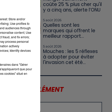
coûte 25 % plus cher qu'il
y a cinq ans, alerte l’ONU
erest: Store and/or
5 août 2026
tising; Use profiles to
Quelles sont les
tand audiences through
marques qui offrent le
personalise content; Use
meilleur rapport...
 fraud, and fix errors;
 may process personal
mation actively
5 août 2026
Mouches : les 5 réflexes
vices; Identify devices
à adopter pour éviter
l'invasion cet été...
rtenaires dans "Gérer
s'appliqueront que pour
les cookies" situé en
LE SUPPLÉMENT
US