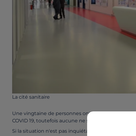
La cité sanitaire
Une vingtaine de personnes ont été admises à l'hôp
COVID 19, toutefois aucune ne se trouve en réanim
Si la situation n'est pas inquiétante, la direction d