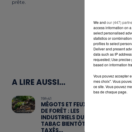
prête.
We and
our (447) partn
access information on a 
select personalised ad
statistics or combinatio
profiles to select person
Deliver and present adv
data such as IP address 
requested; Use precise g
based on information tra
Vous pouvez accepter en 
A LIRE AUSSI...
mes choix". Vous pouvez
ce site. Vous pouvez met
bas de chaque page.
19h41
MÉGOTS ET FEUX
DE FORÊT : LES
INDUSTRIELS DU
TABAC BIENTÔT
TAXÉS...