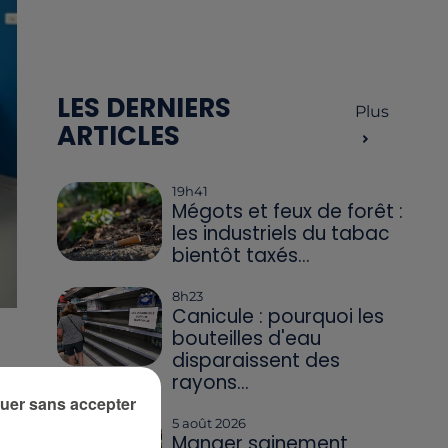
LES DERNIERS
Plus
ARTICLES
19h41
Mégots et feux de forêt :
les industriels du tabac
bientôt taxés...
8h23
Canicule : pourquoi les
bouteilles d'eau
disparaissent des
rayons...
uer sans accepter
5 août 2026
Manger sainement