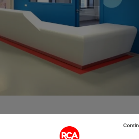
ital ces derniers jours suite à une contamination par le
ation.
Contin
e l'hôpital préfère prendre ces précautions en se tenant