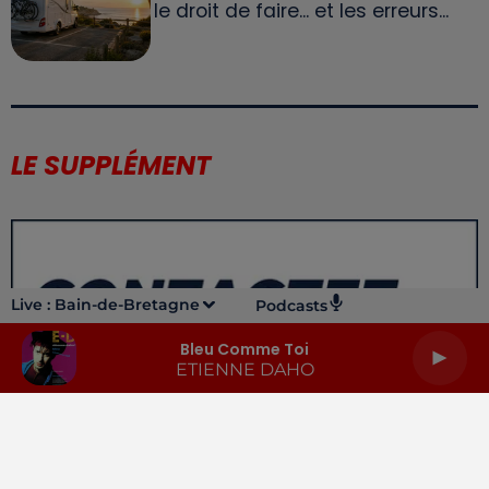
le droit de faire... et les erreurs...
LE SUPPLÉMENT
Live :
Bain-de-Bretagne
Podcasts
Bleu Comme Toi
ETIENNE DAHO