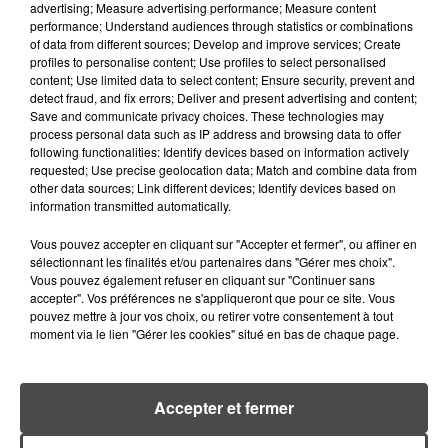
advertising; Measure advertising performance; Measure content
SUR L'AUGMENTATION DE LA «
performance; Understand audiences through statistics or combinations
TAXE ATTENTAT »...
of data from different sources; Develop and improve services; Create
profiles to personalise content; Use profiles to select personalised
content; Use limited data to select content; Ensure security, prevent and
detect fraud, and fix errors; Deliver and present advertising and content;
Save and communicate privacy choices. These technologies may
process personal data such as IP address and browsing data to offer
RETROUVEZ TOUTE L'ACTU DE LA RÉGION ET
following functionalities: Identify devices based on information actively
requested; Use precise geolocation data; Match and combine data from
RECEVEZ LES ALERTES INFOS DE LA RÉDACTION
other data sources; Link different devices; Identify devices based on
EN TÉLÉCHARGEANT L'APPLICATION MOBILE
information transmitted automatically.
RCA
Vous pouvez accepter en cliquant sur "Accepter et fermer", ou affiner en
sélectionnant les finalités et/ou partenaires dans "Gérer mes choix".
Vous pouvez également refuser en cliquant sur "Continuer sans
accepter". Vos préférences ne s'appliqueront que pour ce site. Vous
LA RÉDACTION
pouvez mettre à jour vos choix, ou retirer votre consentement à tout
Voir toute l'équipe RCA
moment via le lien "Gérer les cookies" situé en bas de chaque page.
RCA
DIMITRI COUTAND
Accepter et fermer
Journaliste