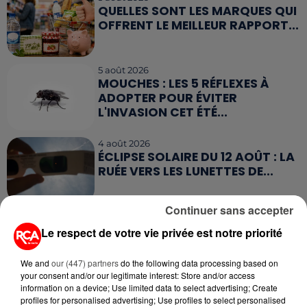
QUELLES SONT LES MARQUES QUI
OFFRENT LE MEILLEUR RAPPORT...
5 août 2026
MOUCHES : LES 5 RÉFLEXES À
ADOPTER POUR ÉVITER
L'INVASION CET ÉTÉ...
4 août 2026
ÉCLIPSE SOLAIRE DU 12 AOÛT : LA
RUÉE VERS LES LUNETTES DE...
Continuer sans accepter
4 août 2026
CAMPING-CAR : CE QUE VOUS
Le respect de votre vie privée est notre priorité
AVEZ LE DROIT DE FAIRE... ET LES
ERREURS...
We and
our (447) partners
do the following data processing based on
your consent and/or our legitimate interest: Store and/or access
information on a device; Use limited data to select advertising; Create
3 août 2026
profiles for personalised advertising; Use profiles to select personalised
ASSURANCES : TOUT SAVOIR