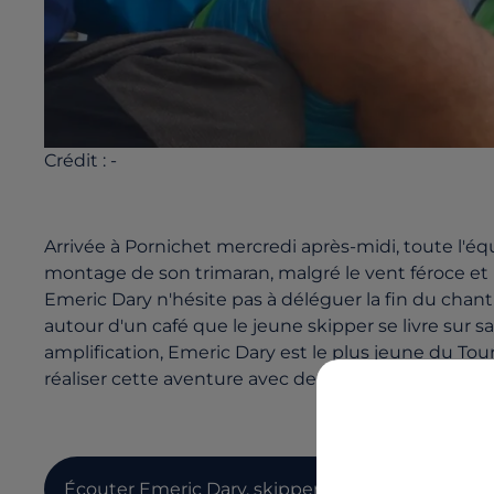
Crédit :
-
Arrivée à Pornichet mercredi après-midi, toute l'
montage de son trimaran, malgré le vent féroce et l
Emeric Dary n'hésite pas à déléguer la fin du chanti
autour d'un café que le jeune skipper se livre sur sa 
amplification, Emeric Dary est le plus jeune du Tour 
réaliser cette aventure avec des coéquipiers tous aus
Écouter Emeric Dary, skipper de Dynamique voil