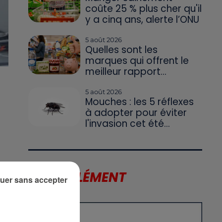
coûte 25 % plus cher qu'il
y a cinq ans, alerte l’ONU
5 août 2026
Quelles sont les
marques qui offrent le
meilleur rapport...
5 août 2026
Mouches : les 5 réflexes
à adopter pour éviter
l'invasion cet été...
LE SUPPLÉMENT
uer sans accepter