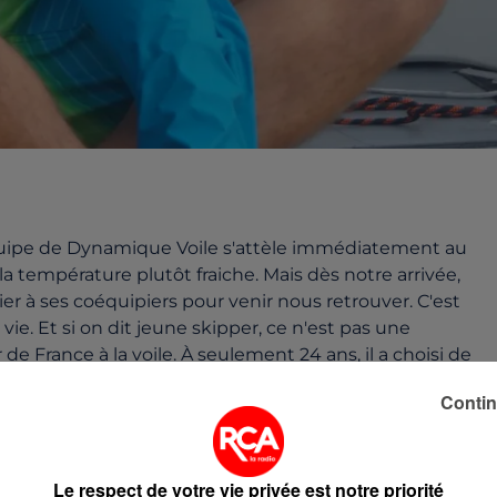
équipe de Dynamique Voile s'attèle immédiatement au
a température plutôt fraiche. Mais dès notre arrivée,
er à ses coéquipiers pour venir nous retrouver. C'est
vie. Et si on dit jeune skipper, ce n'est pas une
de France à la voile. À seulement 24 ans, il a choisi de
si jeunes que lui : ils ont tous entre 19 à 27 ans.
Contin
Le respect de votre vie privée est notre priorité
e