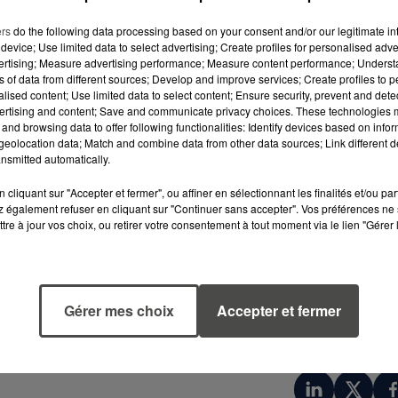
ers
do the following data processing based on your consent and/or our legitimate int
device; Use limited data to select advertising; Create profiles for personalised adver
vertising; Measure advertising performance; Measure content performance; Unders
ordinaire pour Emeric Dary. Ce passionné de voile est né 
ns of data from different sources; Develop and improve services; Create profiles to 
d'Olonne, en Vendée. Dès son enfance, ses parents
alised content; Use limited data to select content; Ensure security, prevent and detect
le. Devenu rapidement un hobby, c'est le côté compétitio
ertising and content; Save and communicate privacy choices. These technologies
and browsing data to offer following functionalities: Identify devices based on infor
ours se dépasser, mais surtout dépasser les autres. Son
eolocation data; Match and combine data from other data sources; Link different de
de catamaran Hobie Cat en 2013, il est arrivé septième
nsmitted automatically.
cliquant sur "Accepter et fermer", ou affiner en sélectionnant les finalités et/ou pa
 également refuser en cliquant sur "Continuer sans accepter". Vos préférences ne 
tre à jour vos choix, ou retirer votre consentement à tout moment via le lien "Gérer 
, seulement une cinquantaine de sportifs olympiques en
s de l'eau : il a poursuivi ses études, tout en adaptan
'année dernière d'une école d'ingénieur, il se plonge
Gérer mes choix
Accepter et fermer
 de France à la voile. Une opportunité magnifique pou