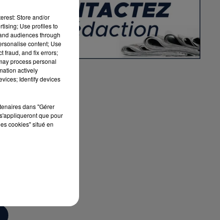
erest: Store and/or
tising; Use profiles to
tand audiences through
à
personalise content; Use
 fraud, and fix errors;
n
 may process personal
mation actively
vices; Identify devices
rtenaires dans "Gérer
s'appliqueront que pour
les cookies" situé en
t
r