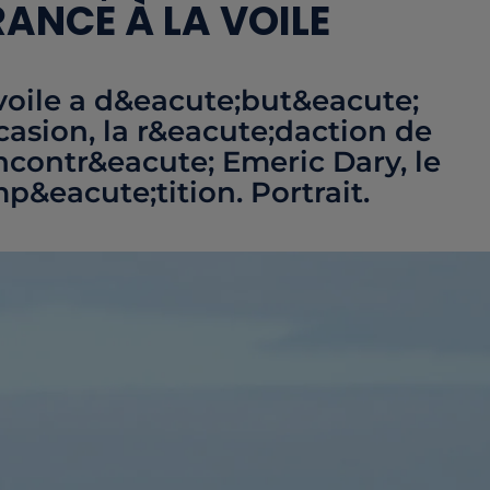
RANCE À LA VOILE
 voile a d&eacute;but&eacute;
casion, la r&eacute;daction de
ncontr&eacute; Emeric Dary, le
p&eacute;tition. Portrait.