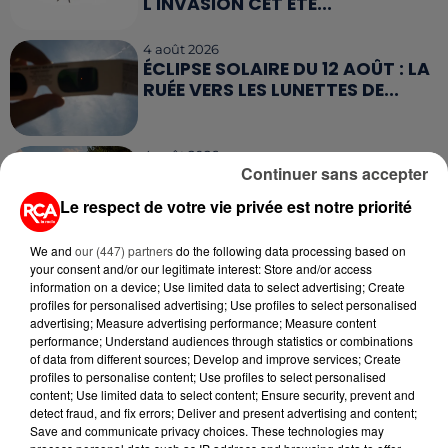
L'INVASION CET ÉTÉ...
4 août 2026
ÉCLIPSE SOLAIRE DU 12 AOÛT : LA
RUÉE VERS LES LUNETTES DE...
4 août 2026
Continuer sans accepter
CAMPING-CAR : CE QUE VOUS
AVEZ LE DROIT DE FAIRE... ET LES
Le respect de votre vie privée est notre priorité
ERREURS...
We and
our (447) partners
do the following data processing based on
your consent and/or our legitimate interest: Store and/or access
information on a device; Use limited data to select advertising; Create
profiles for personalised advertising; Use profiles to select personalised
advertising; Measure advertising performance; Measure content
RETROUVEZ TOUTE L'ACTU DE LA RÉGION ET
performance; Understand audiences through statistics or combinations
RECEVEZ LES ALERTES INFOS DE LA RÉDACTION
of data from different sources; Develop and improve services; Create
EN TÉLÉCHARGEANT L'APPLICATION MOBILE
profiles to personalise content; Use profiles to select personalised
content; Use limited data to select content; Ensure security, prevent and
RCA
detect fraud, and fix errors; Deliver and present advertising and content;
Save and communicate privacy choices. These technologies may