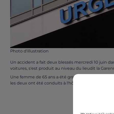
Photo d'illustration
Un accident a fait deux blessés mercredi 10 juin da
voitures, s'est produit au niveau du lieudit la Gare
Une femme de 65 ans a été gravement blessée, et
les deux ont été conduits à l'hôpital de Saint Nazair
We and
our (447) partn