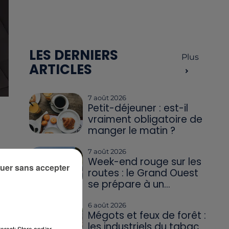
LES DERNIERS
Plus
ARTICLES
7 août 2026
Petit-déjeuner : est-il
vraiment obligatoire de
manger le matin ?
7 août 2026
Week-end rouge sur les
uer sans accepter
routes : le Grand Ouest
se prépare à un...
6 août 2026
Mégots et feux de forêt :
les industriels du tabac
erest: Store and/or