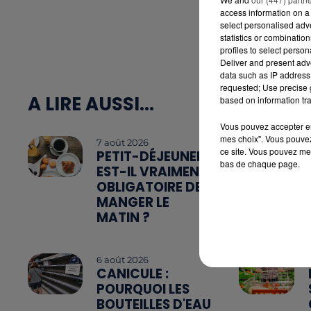
access information on a 
select personalised ad
statistics or combinatio
profiles to select person
Deliver and present adv
data such as IP address 
requested; Use precise g
A LIRE AUSSI...
based on information tra
Vous pouvez accepter en 
mes choix". Vous pouvez
7 août 2026
ce site. Vous pouvez met
PETIT-DÉJEUNER :
bas de chaque page.
EST-IL VRAIMENT
OBLIGATOIRE DE
MANGER LE
MATIN ?
6 août 2026
CANICULE :
POURQUOI LES
BOUTEILLES D'EAU