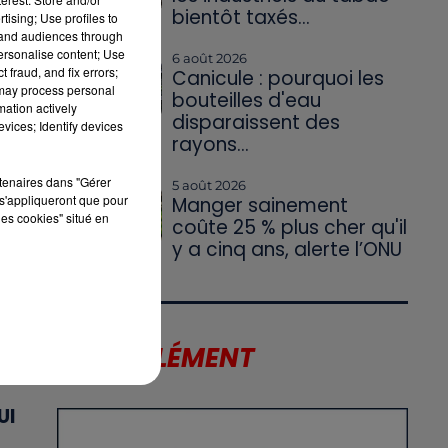
bientôt taxés...
tising; Use profiles to
tand audiences through
personalise content; Use
6 août 2026
 fraud, and fix errors;
Canicule : pourquoi les
 may process personal
bouteilles d'eau
mation actively
disparaissent des
vices; Identify devices
rayons...
rtenaires dans "Gérer
5 août 2026
s'appliqueront que pour
Manger sainement
les cookies" situé en
X
coûte 25 % plus cher qu'il
y a cinq ans, alerte l’ONU
T
LE SUPPLÉMENT
UI