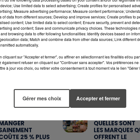
device; Use limited data to select advertising; Create profiles for personalised adver
vertising; Measure advertising performance; Measure content performance; Unders
ns of data from different sources; Develop and improve services; Create profiles to 
alised content; Use limited data to select content; Ensure security, prevent and detect
ertising and content; Save and communicate privacy choices. These technologies
and browsing data to offer following functionalities: Identify devices based on infor
eolocation data; Match and combine data from other data sources; Link different de
nsmitted automatically.
cliquant sur "Accepter et fermer", ou affiner en sélectionnant les finalités et/ou pa
 également refuser en cliquant sur "Continuer sans accepter". Vos préférences ne 
7 août 2026
6 août 2026
tre à jour vos choix, ou retirer votre consentement à tout moment via le lien "Gérer 
WEEK-END
MÉGOTS ET FEU
ROUGE SUR LES
DE FORÊT : LES
ROUTES : LE
INDUSTRIELS DU
GRAND OUEST SE
TABAC BIENTÔ
PRÉPARE À UN...
TAXÉS...
Gérer mes choix
Accepter et fermer
5 août 2026
5 août 2026
MANGER
QUELLES SONT
SAINEMENT
LES MARQUES Q
COÛTE 25 % PLUS
OFFRENT LE