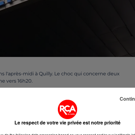
ns l'après-midi à Quilly. Le choc qui concerne deux
nne vers 16h20.
 un homme de 61 ans est plus légèrement touché. Tous
Contin
e.
Le respect de votre vie privée est notre priorité
ers
do the following data processing based on your consent and/or our legitimate int