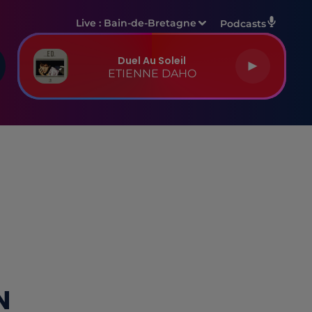
Live :
Bain-de-Bretagne
Podcasts
Duel Au Soleil
ETIENNE DAHO
N