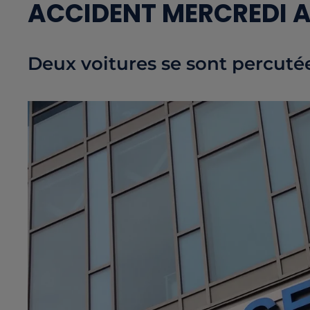
ACCIDENT MERCREDI A
Deux voitures se sont percutée