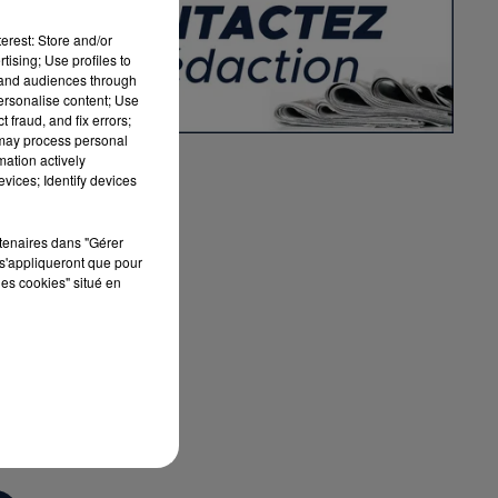
u
erest: Store and/or
tising; Use profiles to
tand audiences through
personalise content; Use
e
 fraud, and fix errors;
 may process personal
mation actively
vices; Identify devices
rtenaires dans "Gérer
s'appliqueront que pour
les cookies" situé en