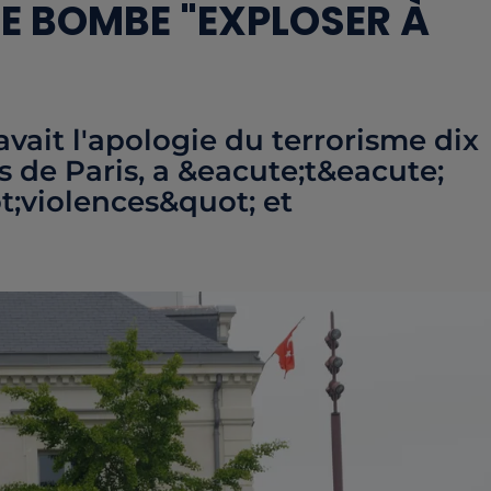
NE BOMBE "EXPLOSER À
vait l'apologie du terrorisme dix
s de Paris, a &eacute;t&eacute;
;violences&quot; et