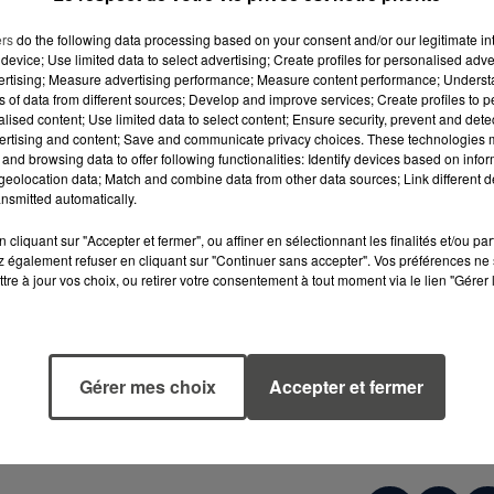
égèrement différente des faits, a d'ailleurs admis avoir ten
ers
do the following data processing based on your consent and/or our legitimate int
device; Use limited data to select advertising; Create profiles for personalised adver
vertising; Measure advertising performance; Measure content performance; Unders
ns of data from different sources; Develop and improve services; Create profiles to 
e en première année d'économie-gestion a expliqué qu'ell
alised content; Use limited data to select content; Ensure security, prevent and detect
vait "
jamais posé problème
". "
Aujourd'hui, vous vous
ertising and content; Save and communicate privacy choices. These technologies
e tenue tout à fait classique..
.", lui a fait observer le
and browsing data to offer following functionalities: Identify devices based on infor
eolocation data; Match and combine data from other data sources; Link different de
r ou de le mettre
", lui a-t-elle répondu.
nsmitted automatically.
cliquant sur "Accepter et fermer", ou affiner en sélectionnant les finalités et/ou pa
nerfs
" devant les animateurs de la journée Défense et
 également refuser en cliquant sur "Continuer sans accepter". Vos préférences ne 
tre à jour vos choix, ou retirer votre consentement à tout moment via le lien "Gérer 
n fracassant une bouteille en verre contre un mur. Elle
" un policier qui l'avait interpellée, et de "
sale chienne
"
Gérer mes choix
Accepter et fermer
 en réalité en proie à des troubles psychiques, qui
 antidépresseurs peu de temps avant les faits.