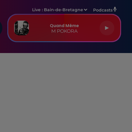
Live :
Bain-de-Bretagne
Podcasts
Quand Même
M POKORA