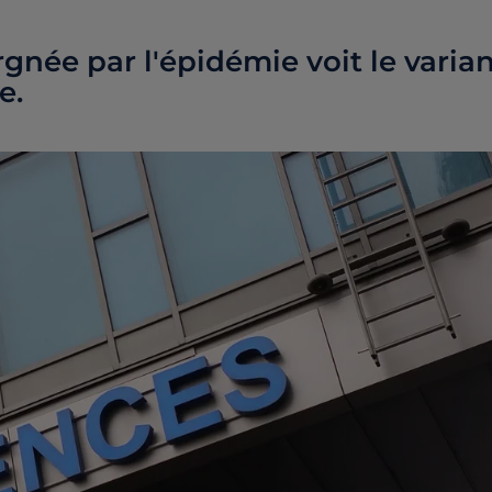
née par l'épidémie voit le varia
e.