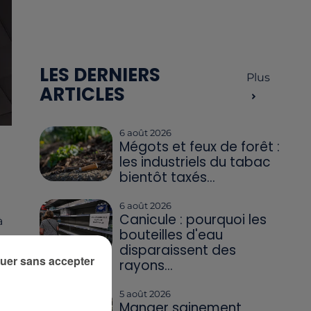
LES DERNIERS
Plus
ARTICLES
6 août 2026
Mégots et feux de forêt :
les industriels du tabac
bientôt taxés...
6 août 2026
Canicule : pourquoi les
à
bouteilles d'eau
disparaissent des
uer sans accepter
rayons...
5 août 2026
Manger sainement