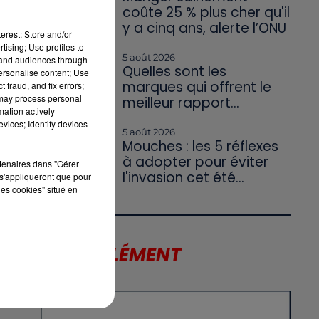
coûte 25 % plus cher qu'il
y a cinq ans, alerte l’ONU
erest: Store and/or
tising; Use profiles to
5 août 2026
tand audiences through
Quelles sont les
personalise content; Use
marques qui offrent le
 fraud, and fix errors;
 may process personal
meilleur rapport...
mation actively
vices; Identify devices
5 août 2026
Mouches : les 5 réflexes
à adopter pour éviter
rtenaires dans "Gérer
l'invasion cet été...
s'appliqueront que pour
les cookies" situé en
US
LE SUPPLÉMENT