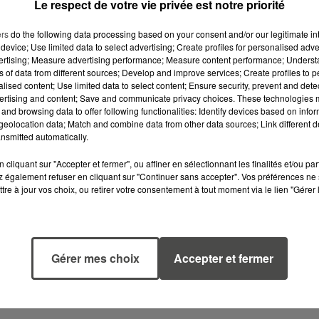
Le respect de votre vie privée est notre priorité
ers
do the following data processing based on your consent and/or our legitimate int
device; Use limited data to select advertising; Create profiles for personalised adver
vertising; Measure advertising performance; Measure content performance; Unders
ns of data from different sources; Develop and improve services; Create profiles to 
alised content; Use limited data to select content; Ensure security, prevent and detect
ertising and content; Save and communicate privacy choices. These technologies
and browsing data to offer following functionalities: Identify devices based on infor
eolocation data; Match and combine data from other data sources; Link different de
nsmitted automatically.
cliquant sur "Accepter et fermer", ou affiner en sélectionnant les finalités et/ou pa
 également refuser en cliquant sur "Continuer sans accepter". Vos préférences ne 
tre à jour vos choix, ou retirer votre consentement à tout moment via le lien "Gérer 
6 août 2026
5 août 2026
CANICULE :
MANGER
POURQUOI LES
SAINEMENT
BOUTEILLES D'EAU
COÛTE 25 % PL
Gérer mes choix
Accepter et fermer
DISPARAISSENT
CHER QU'IL Y A
DES RAYONS...
CINQ ANS,
ALERTE L’ONU