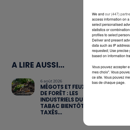
We and
our (447) partn
access information on a 
select personalised ad
statistics or combinatio
profiles to select person
Deliver and present adv
data such as IP address 
requested; Use precise g
based on information tra
A LIRE AUSSI...
Vous pouvez accepter en 
mes choix". Vous pouvez
ce site. Vous pouvez met
6 août 2026
bas de chaque page.
MÉGOTS ET FEUX
DE FORÊT : LES
INDUSTRIELS DU
TABAC BIENTÔT
TAXÉS...