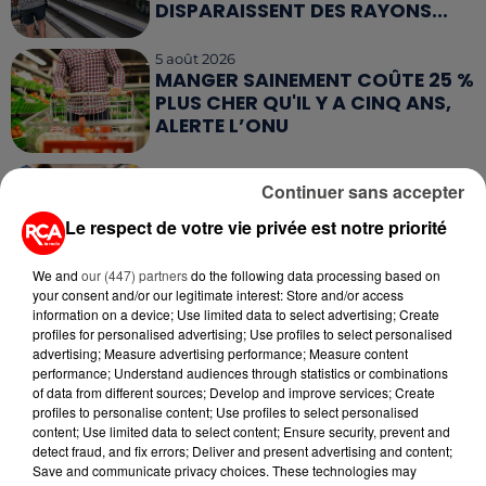
DISPARAISSENT DES RAYONS...
5 août 2026
MANGER SAINEMENT COÛTE 25 %
PLUS CHER QU'IL Y A CINQ ANS,
ALERTE L’ONU
5 août 2026
Continuer sans accepter
QUELLES SONT LES MARQUES QUI
OFFRENT LE MEILLEUR RAPPORT...
Le respect de votre vie privée est notre priorité
We and
our (447) partners
do the following data processing based on
your consent and/or our legitimate interest: Store and/or access
information on a device; Use limited data to select advertising; Create
profiles for personalised advertising; Use profiles to select personalised
advertising; Measure advertising performance; Measure content
RETROUVEZ TOUTE L'ACTU DE LA RÉGION ET
performance; Understand audiences through statistics or combinations
RECEVEZ LES ALERTES INFOS DE LA RÉDACTION
of data from different sources; Develop and improve services; Create
profiles to personalise content; Use profiles to select personalised
EN TÉLÉCHARGEANT L'APPLICATION MOBILE
content; Use limited data to select content; Ensure security, prevent and
RCA
detect fraud, and fix errors; Deliver and present advertising and content;
Save and communicate privacy choices. These technologies may