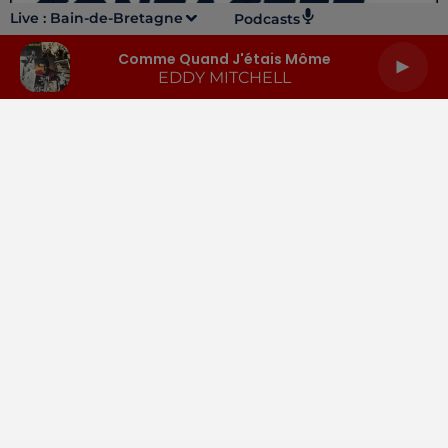
Live :
Bain-de-Bretagne
Podcasts
Comme Quand J'étais Môme
EDDY MITCHELL
LA RADIO
INFOS
PODCASTS
RENDEZ-VOUS
PUBLICITÉ
Gestion des cookies
Mentions légales