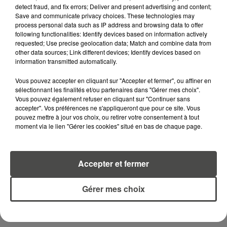
RECEVEZ LES ALERTES INFOS DE LA RÉDACTION
detect fraud, and fix errors; Deliver and present advertising and content;
EN TÉLÉCHARGEANT L'APPLICATION MOBILE
Save and communicate privacy choices. These technologies may
RCA
process personal data such as IP address and browsing data to offer
following functionalities: Identify devices based on information actively
requested; Use precise geolocation data; Match and combine data from
other data sources; Link different devices; Identify devices based on
information transmitted automatically.
LA RÉDACTION
Voir toute l'équipe RCA
Vous pouvez accepter en cliquant sur "Accepter et fermer", ou affiner en
RCA
sélectionnant les finalités et/ou partenaires dans "Gérer mes choix".
Vous pouvez également refuser en cliquant sur "Continuer sans
accepter". Vos préférences ne s'appliqueront que pour ce site. Vous
pouvez mettre à jour vos choix, ou retirer votre consentement à tout
DIMITRI COUTAND
moment via le lien "Gérer les cookies" situé en bas de chaque page.
Journaliste
Accepter et fermer
Gérer mes choix