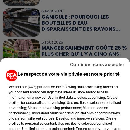
6 août 2026
CANICULE : POURQUOI LES
BOUTEILLES D'EAU
DISPARAISSENT DES RAYONS...
5 août 2026
MANGER SAINEMENT COÛTE 25 %
PLUS CHER QU'IL Y A CINQ ANS,
ALERTE L’ONU
Continuer sans accepter
Le respect de votre vie privée est notre priorité
5 août 2026
QUELLES SONT LES MARQUES QUI
OFFRENT LE MEILLEUR RAPPORT...
We and
our (447) partners
do the following data processing based on
your consent and/or our legitimate interest: Store and/or access
information on a device; Use limited data to select advertising; Create
profiles for personalised advertising; Use profiles to select personalised
advertising; Measure advertising performance; Measure content
performance; Understand audiences through statistics or combinations
of data from different sources; Develop and improve services; Create
profiles to personalise content; Use profiles to select personalised
RETROUVEZ TOUTE L'ACTU DE LA RÉGION ET
content; Use limited data to select content; Ensure security, prevent and