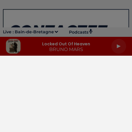
Live :
Bain-de-Bretagne
Podcasts
Locked Out Of Heaven
BRUNO MARS
LA RADIO
INFOS
PODCASTS
RENDEZ-VOUS
PUBLICITÉ