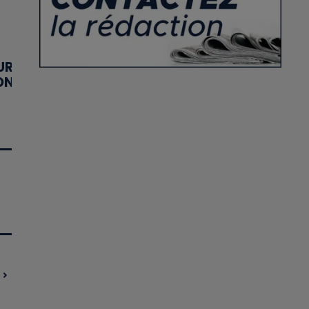
UR
ON