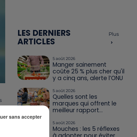
LES DERNIERS
Plus
ARTICLES
5 août 2026
Manger sainement
coûte 25 % plus cher qu'il
y a cinq ans, alerte l’ONU
5 août 2026
Quelles sont les
s
marques qui offrent le
.
meilleur rapport...
uer sans accepter
5 août 2026
Mouches : les 5 réflexes
à adopter pour éviter