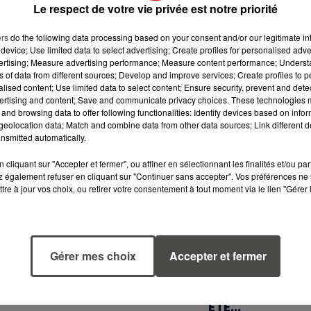
Le respect de votre vie privée est notre priorité
ers
do the following data processing based on your consent and/or our legitimate int
device; Use limited data to select advertising; Create profiles for personalised adver
vertising; Measure advertising performance; Measure content performance; Unders
ns of data from different sources; Develop and improve services; Create profiles to 
alised content; Use limited data to select content; Ensure security, prevent and detect
ertising and content; Save and communicate privacy choices. These technologies
and browsing data to offer following functionalities: Identify devices based on infor
eolocation data; Match and combine data from other data sources; Link different de
nsmitted automatically.
cliquant sur "Accepter et fermer", ou affiner en sélectionnant les finalités et/ou pa
 également refuser en cliquant sur "Continuer sans accepter". Vos préférences ne 
tre à jour vos choix, ou retirer votre consentement à tout moment via le lien "Gérer 
5 août 2026
5 août 2026
QUELLES SONT
MOUCHES : LES 
LES MARQUES QUI
RÉFLEXES À
Gérer mes choix
Accepter et fermer
OFFRENT LE
ADOPTER POUR
MEILLEUR
ÉVITER
RAPPORT...
L'INVASION CET
ÉTÉ...