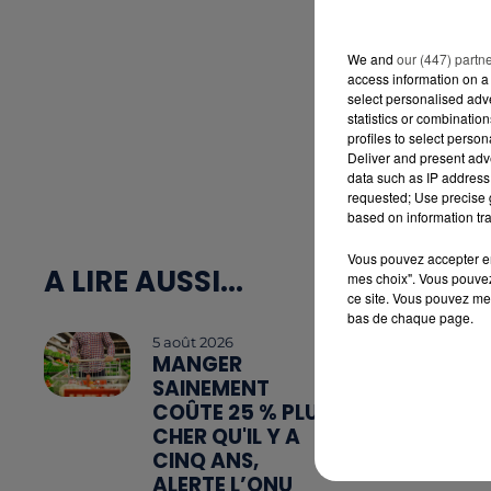
We and
our (447) partn
access information on a 
select personalised ad
statistics or combinatio
profiles to select person
Deliver and present adv
data such as IP address 
requested; Use precise g
based on information tra
Vous pouvez accepter en 
A LIRE AUSSI...
mes choix". Vous pouvez
ce site. Vous pouvez met
bas de chaque page.
5 août 2026
MANGER
SAINEMENT
COÛTE 25 % PLUS
CHER QU'IL Y A
CINQ ANS,
ALERTE L’ONU