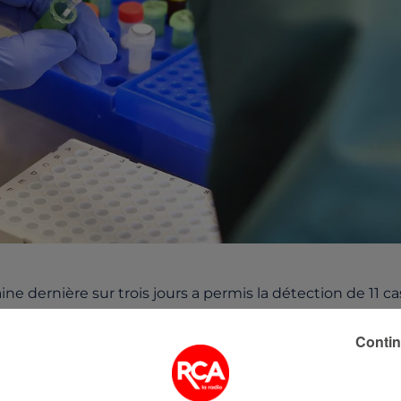
ne dernière sur trois jours a permis la détection de 11 ca
 été placées en quatorzaine ainsi que leurs cas contacts
Contin
ultat est plutôt satisfaisant car le taux de positivité se