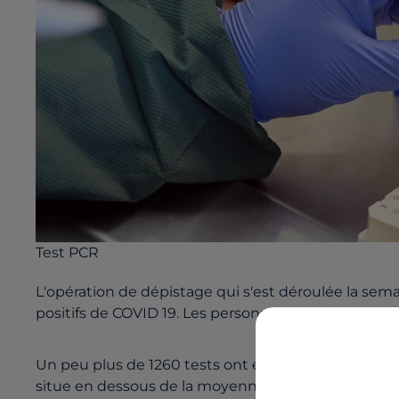
Test PCR
L'opération de dépistage qui s'est déroulée la semai
positifs de COVID 19. Les personnes concernées ont
Un peu plus de 1260 tests ont été effectués et le rés
situe en dessous de la moyenne départementale.