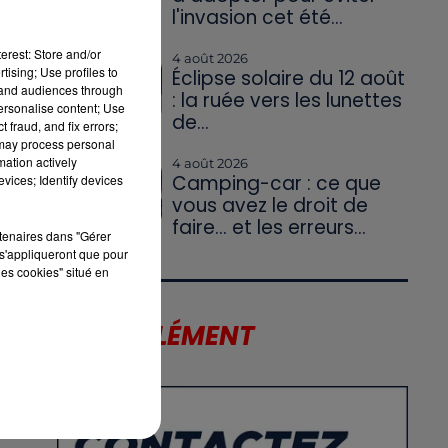
l'invasion cet été...
erest: Store and/or
4 août 2026
tising; Use profiles to
Éclipse solaire du 12 août
tand audiences through
: la ruée vers les lunettes
personalise content; Use
de...
 fraud, and fix errors;
 may process personal
mation actively
4 août 2026
Camping-car : ce que
vices; Identify devices
vous avez le droit de
faire... et les erreurs...
rtenaires dans "Gérer
s'appliqueront que pour
les cookies" situé en
LE SUPPLÉMENT
5