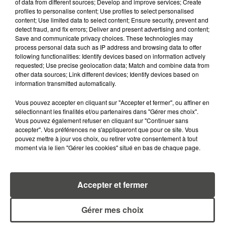
of data from different sources; Develop and improve services; Create
profiles to personalise content; Use profiles to select personalised
content; Use limited data to select content; Ensure security, prevent and
detect fraud, and fix errors; Deliver and present advertising and content;
RETROUVEZ TOUTE L'ACTU DE LA RÉGION ET
Save and communicate privacy choices. These technologies may
RECEVEZ LES ALERTES INFOS DE LA RÉDACTION
process personal data such as IP address and browsing data to offer
following functionalities: Identify devices based on information actively
EN TÉLÉCHARGEANT L'APPLICATION MOBILE
requested; Use precise geolocation data; Match and combine data from
RCA
other data sources; Link different devices; Identify devices based on
information transmitted automatically.
Vous pouvez accepter en cliquant sur "Accepter et fermer", ou affiner en
sélectionnant les finalités et/ou partenaires dans "Gérer mes choix".
LA RÉDACTION
Vous pouvez également refuser en cliquant sur "Continuer sans
Voir toute l'équipe RCA
accepter". Vos préférences ne s'appliqueront que pour ce site. Vous
RCA
pouvez mettre à jour vos choix, ou retirer votre consentement à tout
moment via le lien "Gérer les cookies" situé en bas de chaque page.
DIMITRI COUTAND
Journaliste
Accepter et fermer
Gérer mes choix