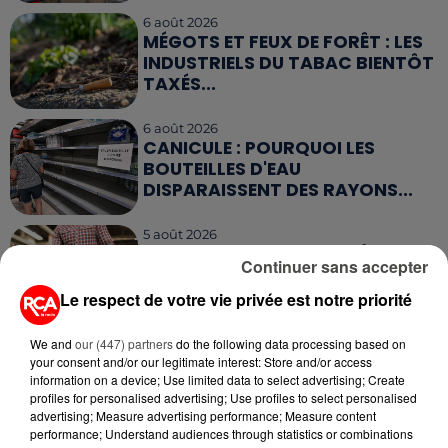
6 août 2026
MÉGOTS ET FEUX DE FORÊT : LES
INDUSTRIELS DU TABAC BIENTÔT
TAXÉS...
6 août 2026
CANICULE : POURQUOI LES
BOUTEILLES D'EAU
DISPARAISSENT DES RAYONS...
5 août 2026
MANGER SAINEMENT COÛTE 25 %
Continuer sans accepter
PLUS CHER QU'IL Y A CINQ ANS,
ALERTE L’ONU
Le respect de votre vie privée est notre priorité
5 août 2026
We and
our (447) partners
do the following data processing based on
QUELLES SONT LES MARQUES QUI
your consent and/or our legitimate interest: Store and/or access
OFFRENT LE MEILLEUR RAPPORT...
information on a device; Use limited data to select advertising; Create
profiles for personalised advertising; Use profiles to select personalised
advertising; Measure advertising performance; Measure content
performance; Understand audiences through statistics or combinations