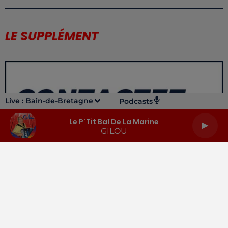
LE SUPPLÉMENT
Live :
Bain-de-Bretagne
Podcasts
Le P´tit Bal De La Marine
GILOU
LA RADIO
INFOS
PODCASTS