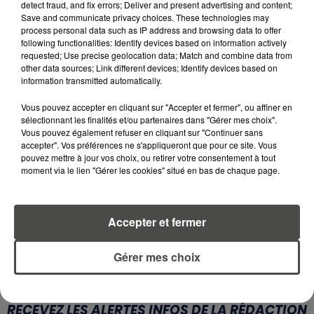
detect fraud, and fix errors; Deliver and present advertising and content;
Save and communicate privacy choices. These technologies may
6 août 2026
process personal data such as IP address and browsing data to offer
CANICULE : POURQUOI LES
following functionalities: Identify devices based on information actively
BOUTEILLES D'EAU
requested; Use precise geolocation data; Match and combine data from
DISPARAISSENT DES RAYONS...
other data sources; Link different devices; Identify devices based on
information transmitted automatically.
5 août 2026
MANGER SAINEMENT COÛTE 25 %
Vous pouvez accepter en cliquant sur "Accepter et fermer", ou affiner en
sélectionnant les finalités et/ou partenaires dans "Gérer mes choix".
PLUS CHER QU'IL Y A CINQ ANS,
Vous pouvez également refuser en cliquant sur "Continuer sans
ALERTE L’ONU
accepter". Vos préférences ne s'appliqueront que pour ce site. Vous
pouvez mettre à jour vos choix, ou retirer votre consentement à tout
5 août 2026
moment via le lien "Gérer les cookies" situé en bas de chaque page.
QUELLES SONT LES MARQUES QUI
OFFRENT LE MEILLEUR RAPPORT...
Accepter et fermer
Gérer mes choix
RETROUVEZ TOUTE L'ACTU DE LA RÉGION ET
RECEVEZ LES ALERTES INFOS DE LA RÉDACTION