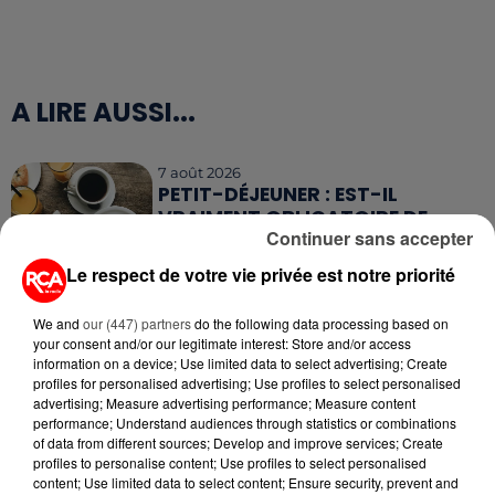
A LIRE AUSSI...
7 août 2026
PETIT-DÉJEUNER : EST-IL
VRAIMENT OBLIGATOIRE DE
Continuer sans accepter
MANGER LE MATIN ?
Le respect de votre vie privée est notre priorité
7 août 2026
WEEK-END ROUGE SUR LES
We and
our (447) partners
do the following data processing based on
ROUTES : LE GRAND OUEST SE
your consent and/or our legitimate interest: Store and/or access
PRÉPARE À UN...
information on a device; Use limited data to select advertising; Create
profiles for personalised advertising; Use profiles to select personalised
advertising; Measure advertising performance; Measure content
6 août 2026
performance; Understand audiences through statistics or combinations
MÉGOTS ET FEUX DE FORÊT : LES
of data from different sources; Develop and improve services; Create
INDUSTRIELS DU TABAC BIENTÔT
profiles to personalise content; Use profiles to select personalised
TAXÉS...
content; Use limited data to select content; Ensure security, prevent and