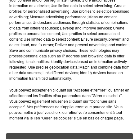
ADOPTER POUR ÉVITER
information on a device; Use limited data to select advertising; Create
L'INVASION CET ÉTÉ...
profiles for personalised advertising; Use profiles to select personalised
advertising; Measure advertising performance; Measure content
4 août 2026
performance; Understand audiences through statistics or combinations
ÉCLIPSE SOLAIRE DU 12 AOÛT : LA
of data from different sources; Develop and improve services; Create
RUÉE VERS LES LUNETTES DE...
profiles to personalise content; Use profiles to select personalised
content; Use limited data to select content; Ensure security, prevent and
detect fraud, and fix errors; Deliver and present advertising and content;
Save and communicate privacy choices. These technologies may
process personal data such as IP address and browsing data to offer
following functionalities: Identify devices based on information actively
requested; Use precise geolocation data; Match and combine data from
other data sources; Link different devices; Identify devices based on
RETROUVEZ TOUTE L'ACTU DE LA RÉGION ET
information transmitted automatically.
RECEVEZ LES ALERTES INFOS DE LA RÉDACTION
EN TÉLÉCHARGEANT L'APPLICATION MOBILE
Vous pouvez accepter en cliquant sur "Accepter et fermer", ou affiner en
sélectionnant les finalités et/ou partenaires dans "Gérer mes choix".
RCA
Vous pouvez également refuser en cliquant sur "Continuer sans
accepter". Vos préférences ne s'appliqueront que pour ce site. Vous
pouvez mettre à jour vos choix, ou retirer votre consentement à tout
moment via le lien "Gérer les cookies" situé en bas de chaque page.
LA RÉDACTION
Voir toute l'équipe RCA
RCA