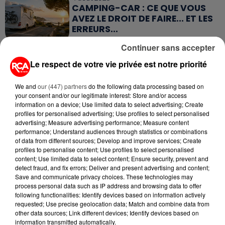
CAMPING-CAR : CE QUE VOUS
AVEZ LE DROIT DE FAIRE... ET LES
ERREURS...
Continuer sans accepter
Le respect de votre vie privée est notre priorité
We and
our (447) partners
do the following data processing based on
RETROUVEZ TOUTE L'ACTU DE LA RÉGION ET
your consent and/or our legitimate interest: Store and/or access
RECEVEZ LES ALERTES INFOS DE LA RÉDACTION
information on a device; Use limited data to select advertising; Create
EN TÉLÉCHARGEANT L'APPLICATION MOBILE
profiles for personalised advertising; Use profiles to select personalised
RCA
advertising; Measure advertising performance; Measure content
performance; Understand audiences through statistics or combinations
of data from different sources; Develop and improve services; Create
profiles to personalise content; Use profiles to select personalised
content; Use limited data to select content; Ensure security, prevent and
detect fraud, and fix errors; Deliver and present advertising and content;
LA RÉDACTION
Voir toute l'équipe RCA
Save and communicate privacy choices. These technologies may
RCA
process personal data such as IP address and browsing data to offer
following functionalities: Identify devices based on information actively
requested; Use precise geolocation data; Match and combine data from
other data sources; Link different devices; Identify devices based on
DIMITRI COUTAND
information transmitted automatically.