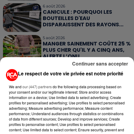
6 août 2026
CANICULE : POURQUOI LES
BOUTEILLES D'EAU
DISPARAISSENT DES RAYONS...
5 août 2026
MANGER SAINEMENT COÛTE 25 %
PLUS CHER QU'IL Y A CINQ ANS,
ALERTE L’ONU
Continuer sans accepter
5 août 2026
Le respect de votre vie privée est notre priorité
QUELLES SONT LES MARQUES QUI
OFFRENT LE MEILLEUR RAPPORT...
We and
our (447) partners
do the following data processing based on
your consent and/or our legitimate interest: Store and/or access
information on a device; Use limited data to select advertising; Create
profiles for personalised advertising; Use profiles to select personalised
advertising; Measure advertising performance; Measure content
performance; Understand audiences through statistics or combinations
of data from different sources; Develop and improve services; Create
RETROUVEZ TOUTE L'ACTU DE LA RÉGION ET
profiles to personalise content; Use profiles to select personalised
RECEVEZ LES ALERTES INFOS DE LA RÉDACTION
content; Use limited data to select content; Ensure security, prevent and