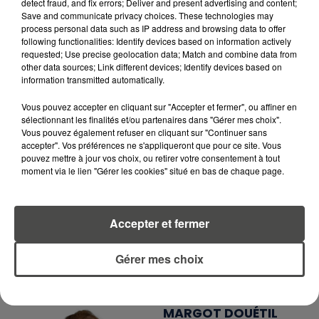
detect fraud, and fix errors; Deliver and present advertising and content;
EN TÉLÉCHARGEANT L'APPLICATION MOBILE
Save and communicate privacy choices. These technologies may
RCA
process personal data such as IP address and browsing data to offer
following functionalities: Identify devices based on information actively
requested; Use precise geolocation data; Match and combine data from
other data sources; Link different devices; Identify devices based on
information transmitted automatically.
LA RÉDACTION
Voir toute l'équipe RCA
Vous pouvez accepter en cliquant sur "Accepter et fermer", ou affiner en
RCA
sélectionnant les finalités et/ou partenaires dans "Gérer mes choix".
Vous pouvez également refuser en cliquant sur "Continuer sans
accepter". Vos préférences ne s'appliqueront que pour ce site. Vous
DIMITRI COUTAND
pouvez mettre à jour vos choix, ou retirer votre consentement à tout
Journaliste
moment via le lien "Gérer les cookies" situé en bas de chaque page.
Accepter et fermer
Gérer mes choix
MARGOT DOUÉTIL