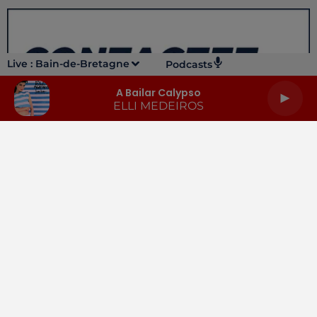
Live :
Bain-de-Bretagne
Podcasts
A Bailar Calypso
ELLI MEDEIROS
LA RADIO
INFOS
PODCASTS
RENDEZ-VOUS
PUBLICITÉ