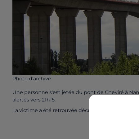
Photo d'archive
Une personne s'est jetée du pont de Cheviré à Nan
alertés vers 21h15.
La victime a été retrouvée décédée en contrebas, 