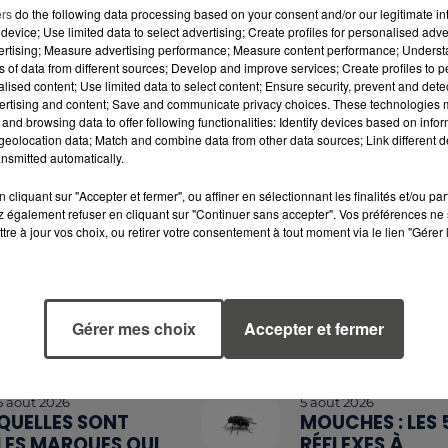
ers
do the following data processing based on your consent and/or our legitimate int
device; Use limited data to select advertising; Create profiles for personalised adver
vertising; Measure advertising performance; Measure content performance; Unders
ns of data from different sources; Develop and improve services; Create profiles to 
alised content; Use limited data to select content; Ensure security, prevent and detect
ertising and content; Save and communicate privacy choices. These technologies
and browsing data to offer following functionalities: Identify devices based on infor
eolocation data; Match and combine data from other data sources; Link different de
nsmitted automatically.
cliquant sur "Accepter et fermer", ou affiner en sélectionnant les finalités et/ou pa
 également refuser en cliquant sur "Continuer sans accepter". Vos préférences ne 
tre à jour vos choix, ou retirer votre consentement à tout moment via le lien "Gérer 
6 août 2026
6 août 2026
MÉGOTS ET FEUX
CANICULE :
DE FORÊT : LES
POURQUOI LES
INDUSTRIELS DU
BOUTEILLES D'E
TABAC BIENTÔT
DISPARAISSENT
Gérer mes choix
Accepter et fermer
TAXÉS...
DES RAYONS...
5 août 2026
5 août 2026
QUELLES SONT
MOUCHES : LES 
LES MARQUES QUI
RÉFLEXES À