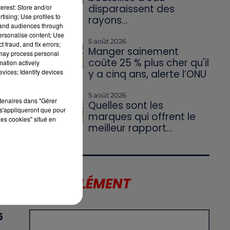
disparaissent des
erest: Store and/or
tising; Use profiles to
rayons...
tand audiences through
personalise content; Use
5 août 2026
 fraud, and fix errors;
Manger sainement
 may process personal
coûte 25 % plus cher qu'il
mation actively
vices; Identify devices
y a cinq ans, alerte l’ONU
5 août 2026
rtenaires dans "Gérer
Quelles sont les
s'appliqueront que pour
marques qui offrent le
les cookies" situé en
meilleur rapport...
AU
LE SUPPLÉMENT
5