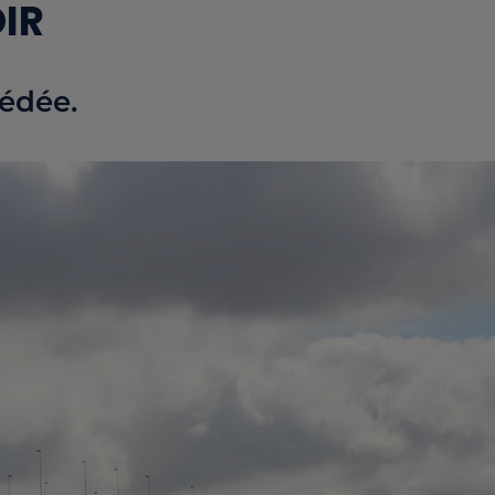
IR
cédée.