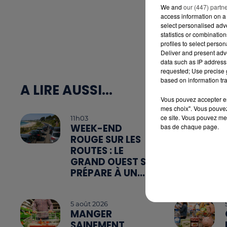
We and
our (447) partn
access information on a 
select personalised ad
statistics or combinatio
profiles to select person
Deliver and present adv
data such as IP address 
requested; Use precise g
based on information tra
A LIRE AUSSI...
Vous pouvez accepter en 
mes choix". Vous pouvez
ce site. Vous pouvez met
11h03
WEEK-END
bas de chaque page.
ROUGE SUR LES
ROUTES : LE
GRAND OUEST SE
PRÉPARE À UN...
5 août 2026
MANGER
SAINEMENT