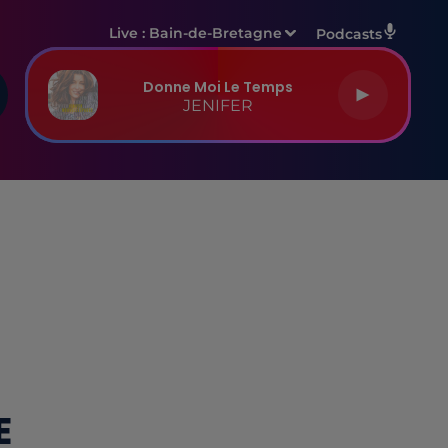
Live :
Bain-de-Bretagne
Podcasts
Donne Moi Le Temps
JENIFER
E