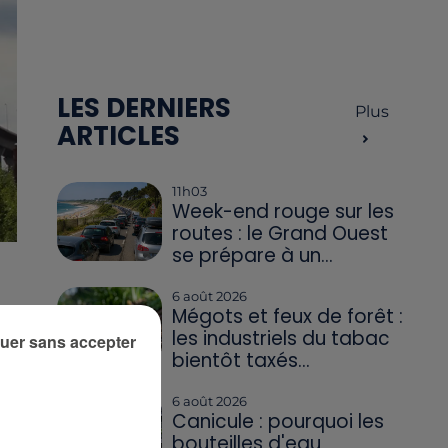
LES DERNIERS
Plus
ARTICLES
11h03
Week-end rouge sur les
routes : le Grand Ouest
se prépare à un...
é
6 août 2026
Mégots et feux de forêt :
les industriels du tabac
uer sans accepter
bientôt taxés...
6 août 2026
Canicule : pourquoi les
bouteilles d'eau