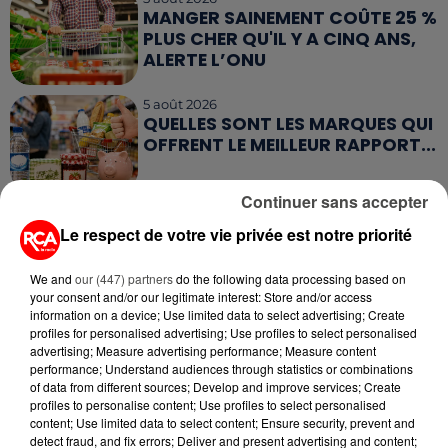
MANGER SAINEMENT COÛTE 25 %
PLUS CHER QU'IL Y A CINQ ANS,
ALERTE L’ONU
5 août 2026
QUELLES SONT LES MARQUES QUI
OFFRENT LE MEILLEUR RAPPORT...
Continuer sans accepter
5 août 2026
MOUCHES : LES 5 RÉFLEXES À
Le respect de votre vie privée est notre priorité
ADOPTER POUR ÉVITER
L'INVASION CET ÉTÉ...
We and
our (447) partners
do the following data processing based on
your consent and/or our legitimate interest: Store and/or access
information on a device; Use limited data to select advertising; Create
profiles for personalised advertising; Use profiles to select personalised
advertising; Measure advertising performance; Measure content
performance; Understand audiences through statistics or combinations
RETROUVEZ TOUTE L'ACTU DE LA RÉGION ET
of data from different sources; Develop and improve services; Create
profiles to personalise content; Use profiles to select personalised
RECEVEZ LES ALERTES INFOS DE LA RÉDACTION
content; Use limited data to select content; Ensure security, prevent and
EN TÉLÉCHARGEANT L'APPLICATION MOBILE
detect fraud, and fix errors; Deliver and present advertising and content;