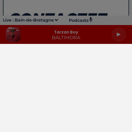
Live :
Bain-de-Bretagne
Podcasts
Tarzan Boy
BALTIMORA
LA RADIO
INFOS
PODCASTS
RENDEZ-VOUS
PUBLICITÉ