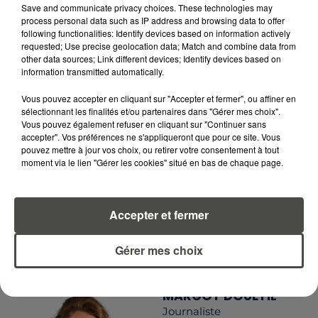
RCA
Save and communicate privacy choices. These technologies may
process personal data such as IP address and browsing data to offer
following functionalities: Identify devices based on information actively
requested; Use precise geolocation data; Match and combine data from
other data sources; Link different devices; Identify devices based on
information transmitted automatically.
LA RÉDACTION
Voir toute l'équipe RCA
RCA
Vous pouvez accepter en cliquant sur "Accepter et fermer", ou affiner en
sélectionnant les finalités et/ou partenaires dans "Gérer mes choix".
Vous pouvez également refuser en cliquant sur "Continuer sans
DIMITRI COUTAND
accepter". Vos préférences ne s'appliqueront que pour ce site. Vous
pouvez mettre à jour vos choix, ou retirer votre consentement à tout
Journaliste
moment via le lien "Gérer les cookies" situé en bas de chaque page.
Accepter et fermer
Gérer mes choix
MARGOT DOUÉTIL
Journaliste