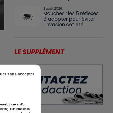
5 août 2026
Mouches : les 5 réflexes
à adopter pour éviter
l'invasion cet été...
LE SUPPLÉMENT
uer sans accepter
erest: Store and/or
tising; Use profiles to