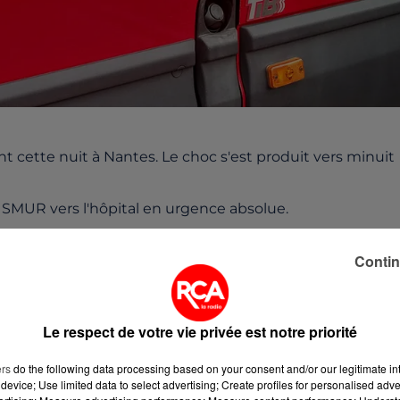
 cette nuit à Nantes. Le choc s'est produit vers minuit
 SMUR vers l'hôpital en urgence absolue.
Contin
Le respect de votre vie privée est notre priorité
ers
do the following data processing based on your consent and/or our legitimate int
device; Use limited data to select advertising; Create profiles for personalised adver