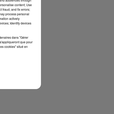
tand audiences through
personalise content; Use
 fraud, and fix errors;
 may process personal
mation actively
vices; Identify devices
rtenaires dans "Gérer
s'appliqueront que pour
US
les cookies" situé en
E