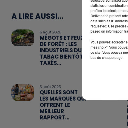
select personalised ad
statistics or combinatio
profiles to select person
A LIRE AUSSI...
Deliver and present adv
data such as IP address 
requested; Use precise g
based on information tra
6 août 2026
MÉGOTS ET FEUX
Vous pouvez accepter en 
DE FORÊT : LES
mes choix". Vous pouvez
INDUSTRIELS DU
ce site. Vous pouvez met
TABAC BIENTÔT
bas de chaque page.
TAXÉS...
5 août 2026
QUELLES SONT
LES MARQUES QUI
OFFRENT LE
MEILLEUR
RAPPORT...