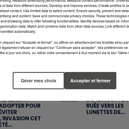
vertising; Measure advertising performance; Measure content performance; Unders
ns of data from different sources; Develop and improve services; Create profiles to 
alised content; Use limited data to select content; Ensure security, prevent and detect
ertising and content; Save and communicate privacy choices. These technologies
and browsing data to offer following functionalities: Identify devices based on infor
eolocation data; Match and combine data from other data sources; Link different de
nsmitted automatically.
6 août 2026
5 août 2026
CANICULE :
MANGER
cliquant sur "Accepter et fermer", ou affiner en sélectionnant les finalités et/ou pa
POURQUOI LES
SAINEMENT
 également refuser en cliquant sur "Continuer sans accepter". Vos préférences ne 
BOUTEILLES D'EAU
COÛTE 25 % PL
tre à jour vos choix, ou retirer votre consentement à tout moment via le lien "Gérer 
DISPARAISSENT
CHER QU'IL Y A
DES RAYONS...
CINQ ANS,
ALERTE L’ONU
Gérer mes choix
Accepter et fermer
5 août 2026
4 août 2026
MOUCHES : LES 5
ÉCLIPSE SOLAIR
RÉFLEXES À
DU 12 AOÛT : LA
ADOPTER POUR
RUÉE VERS LES
ÉVITER
LUNETTES DE...
L'INVASION CET
ÉTÉ...