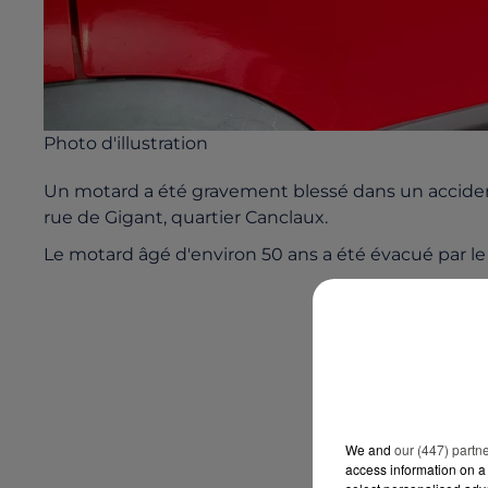
Photo d'illustration
Un motard a été gravement blessé dans un accident
rue de Gigant, quartier Canclaux.
Le motard âgé d'environ 50 ans a été évacué par le
We and
our (447) partn
access information on a 